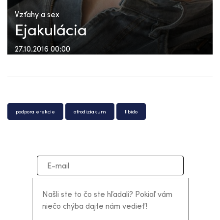
Vzťahy a sex
Ejakulácia
27.10.2016 00:00
podpora erekcie
afrodiziakum
libido