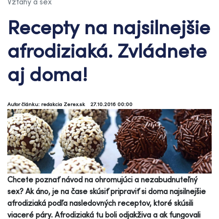
Vzťahy a sex
Recepty na najsilnejšie
afrodiziaká. Zvládnete
aj doma!
Autor článku: redakcia Zerex.sk
27.10.2016 00:00
Chcete poznať návod na ohromujúci a nezabudnuteľný
sex? Ak áno, je na čase skúsiť pripraviť si doma najsilnejšie
afrodiziaká podľa nasledovných receptov, ktoré skúsili
viaceré páry. Afrodiziaká tu boli odjakživa a ak fungovali