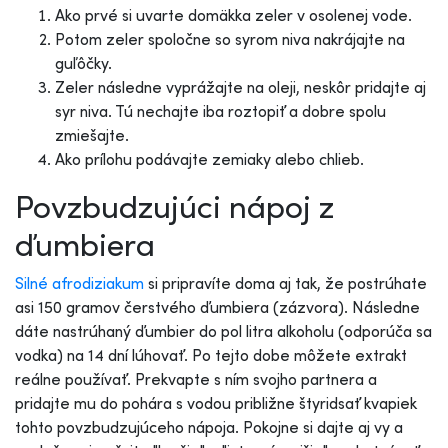
Ako prvé si uvarte domäkka zeler v osolenej vode.
Potom zeler spoločne so syrom niva nakrájajte na
guľôčky.
Zeler následne vyprážajte na oleji, neskôr pridajte aj
syr niva. Tú nechajte iba roztopiť a dobre spolu
zmiešajte.
Ako prílohu podávajte zemiaky alebo chlieb.
Povzbudzujúci nápoj z
ďumbiera
Silné afrodiziakum
si pripravíte doma aj tak, že postrúhate
asi 150 gramov čerstvého ďumbiera (zázvora). Následne
dáte nastrúhaný ďumbier do pol litra alkoholu (odporúča sa
vodka) na 14 dní lúhovať. Po tejto dobe môžete extrakt
reálne používať. Prekvapte s ním svojho partnera a
pridajte mu do pohára s vodou približne štyridsať kvapiek
tohto povzbudzujúceho nápoja. Pokojne si dajte aj vy a