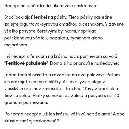
Recept na silné afrodiziakum znie nasledovne:
Stačí pokrájať fenikel na pásiky. Tieto pásiky následne
zalejte jogurtovo-syrovou omáčkou a cesnakom. V závere
všetko posypte čerstvými bylinkami, napríklad
petržlenovou vňaťou, bazalkou, tymianom alebo
majoránom.
Iný recept s feniklom na krásnu noc s partnerom sa volá
"
Feniklové pokušenie
". Doma si ho pripravíte nasledovne:
Jeden fenikel očistíte a rozdelíte na dve polovice. Potom
ich nakrájate na malé plátky. Asi dve lyžice oleja z
vlašských orechov zmiešate s trochou šťavy z limetiek a
tiež so soľou. Plátky sa nakoniec zalejú a posypú s asi 40
gramami parmezánu.
Po tomto recepte už len krásnu vášnivú noc želáme! Alebo
skúsite radšej nasledovné?