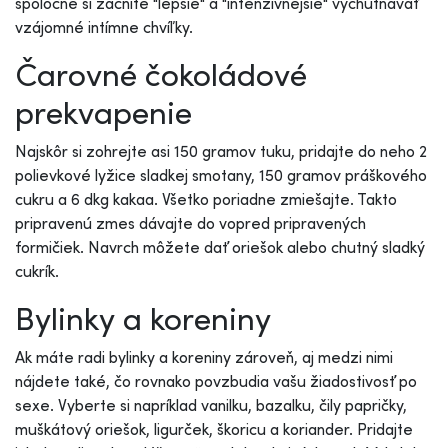
spoločne si začnite "lepšie" a "intenzívnejšie" vychutnávať
vzájomné intímne chvíľky.
Čarovné čokoládové
prekvapenie
Najskôr si zohrejte asi 150 gramov tuku, pridajte do neho 2
polievkové lyžice sladkej smotany, 150 gramov práškového
cukru a 6 dkg kakaa. Všetko poriadne zmiešajte. Takto
pripravenú zmes dávajte do vopred pripravených
formičiek. Navrch môžete dať oriešok alebo chutný sladký
cukrík.
Bylinky a koreniny
Ak máte radi bylinky a koreniny zároveň, aj medzi nimi
nájdete také, čo rovnako povzbudia vašu žiadostivosť po
sexe. Vyberte si napríklad vanilku, bazalku, čily papričky,
muškátový oriešok, ligurček, škoricu a koriander. Pridajte