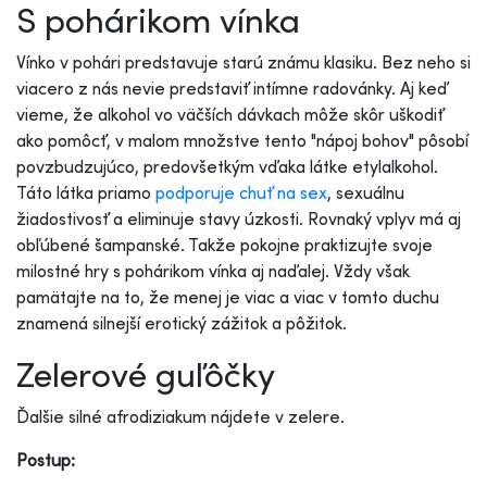
S pohárikom vínka
Vínko v pohári predstavuje starú známu klasiku. Bez neho si
viacero z nás nevie predstaviť intímne radovánky. Aj keď
vieme, že alkohol vo väčších dávkach môže skôr uškodiť
ako pomôcť, v malom množstve tento "nápoj bohov" pôsobí
povzbudzujúco, predovšetkým vďaka látke etylalkohol.
Táto látka priamo
podporuje chuť na sex
, sexuálnu
žiadostivosť a eliminuje stavy úzkosti. Rovnaký vplyv má aj
obľúbené šampanské. Takže pokojne praktizujte svoje
milostné hry s pohárikom vínka aj naďalej. Vždy však
pamätajte na to, že menej je viac a viac v tomto duchu
znamená silnejší erotický zážitok a pôžitok.
Zelerové guľôčky
Ďalšie silné afrodiziakum nájdete v zelere.
Postup: