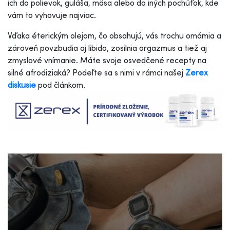
ich do polievok, guláša, mäsa alebo do iných pochúťok, kde
vám to vyhovuje najviac.
Vďaka éterickým olejom, čo obsahujú, vás trochu omámia a
zároveň povzbudia aj libido, zosilnia orgazmus a tiež aj
zmyslové vnímanie. Máte svoje osvedčené recepty na
silné afrodiziaká? Podeľte sa s nimi v rámci našej
Zerex
diskusie
pod článkom.