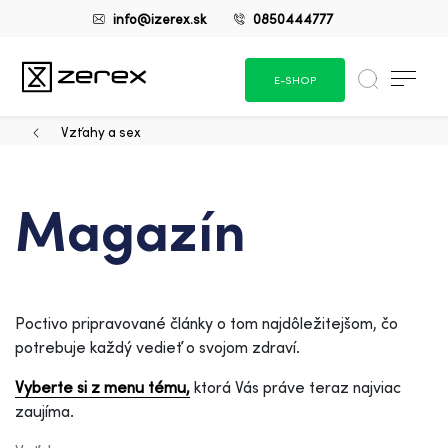
info@izerex.sk
0850444777
E-SHOP
Vzťahy a sex
Magazín
Poctivo pripravované články o tom najdôležitejšom, čo
potrebuje každý vedieť o svojom zdraví.
Vyberte si z menu tému,
ktorá Vás práve teraz najviac
zaujíma.