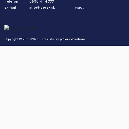
Telefón
0850 444 777
E-mail
info@izerex.sk
viac ...
Copyright © 2015-2026 Zerex. Všetky práva vyhradené.