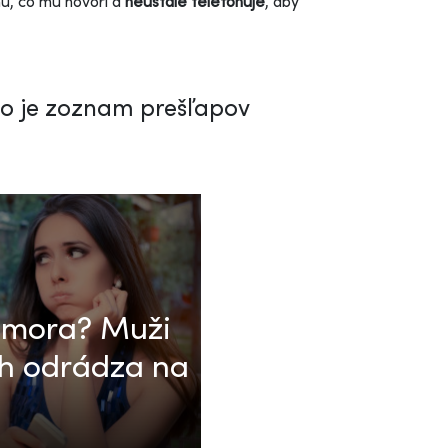
u, čo mu hovorí a
neustále telefonuje
, aby
to je zoznam prešľapov
 mora? Muži
ich odrádza na