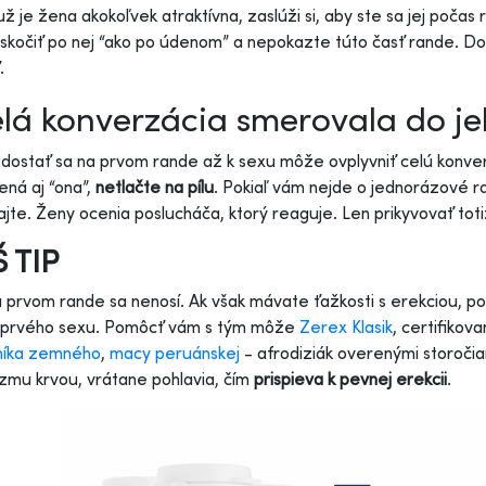
ž je žena akokoľvek atraktívna, zaslúži si, aby ste sa jej poča
skočiť po nej “ako po údenom” a nepokazte túto časť rande. Do 
ť.
lá konverzácia smerovala do je
dostať sa na prvom rande až k sexu môže ovplyvniť celú konver
ená aj “ona”,
netlačte na pílu
. Pokiaľ vám nejde o jednorázové ra
jte. Ženy ocenia poslucháča, ktorý reaguje. Len prikyvovať toti
 TIP
 prvom rande sa nenosí. Ak však mávate ťažkosti s erekciou, post
 prvého sexu. Pomôcť vám s tým môže
Zerex Klasik
, certifikov
čníka zemného
,
macy peruánskej
- afrodiziák overenými storočia
zmu krvou, vrátane pohlavia, čím
prispieva k pevnej erekcii
.