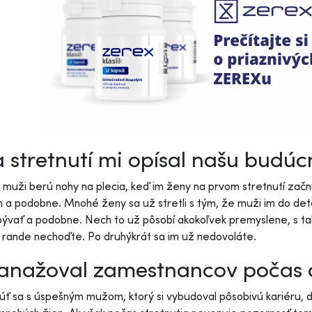
 stretnutí mi opísal našu budúcn
 muži berú nohy na plecia, keď im ženy na prvom stretnutí začn
 a podobne. Mnohé ženy sa už stretli s tým, že muži im do detai
ývať a podobne. Nech to už pôsobí akokoľvek premyslene, s ta
rande nechoďte. Po druhýkrát sa im už nedovoláte.
anažoval zamestnancov počas c
úť sa s úspešným mužom, ktorý si vybudoval pôsobivú kariéru, d