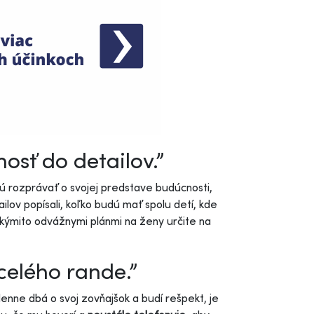
osť do detailov.”
ú rozprávať o svojej predstave budúcnosti,
lov popísali, koľko budú mať spolu detí, kde
kýmito odvážnymi plánmi na ženy určite na
elého rande.”
enne dbá o svoj zovňajšok a budí rešpekt, je