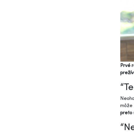
Prvé r
prežív
“Te
Neohol
môže z
preto 
“Ne