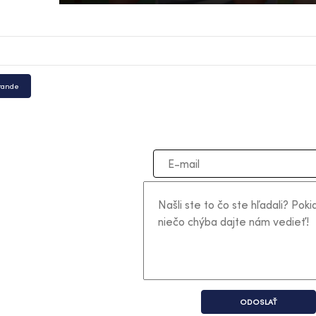
rande
ODOSLAŤ