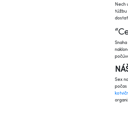
Nech u
túžbu 
dosta
“Ce
Snaha 
naklon
počúva
NÁŠ
Sex na
počas
kotvi
organi