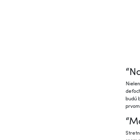
“Na
Nielen
deťoch
budú b
prvom 
“M
Stretn