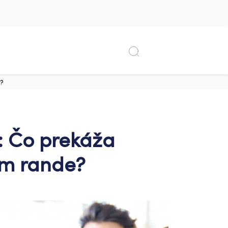
e?
: Čo prekáža
om rande?