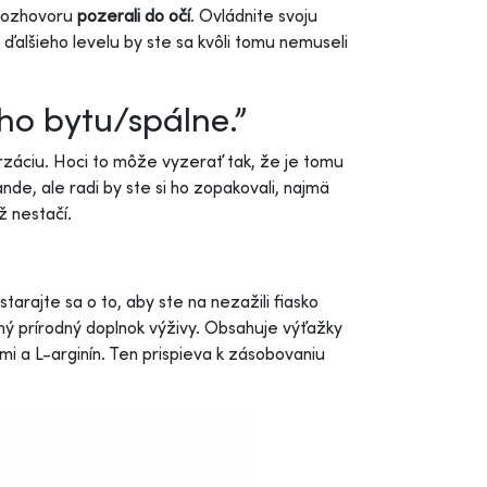
s rozhovoru
pozerali do očí
. Ovládnite svoju
ďalšieho levelu by ste sa kvôli tomu nemuseli
ho bytu/spálne.”
záciu. Hoci to môže vyzerať tak, že je tomu
nde, ale radi by ste si ho zopakovali, najmä
ž nestačí.
arajte sa o to, aby ste na nezažili fiasko
aný prírodný doplnok výživy. Obsahuje výťažky
mi a L-arginín. Ten prispieva k zásobovaniu