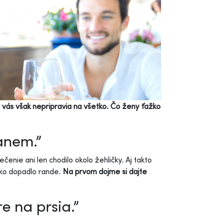
y vás však nepripravia na všetko. Čo ženy ťažko
anem.”
enie ani len chodilo okolo žehličky. Aj takto
ako dopadlo rande.
Na prvom dojme si dajte
e na prsia.”