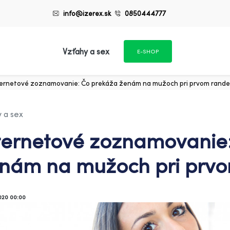
info@izerex.sk
0850444777
Vzťahy a sex
E-SHOP
ternetové zoznamovanie: Čo prekáža ženám na mužoch pri prvom rand
 a sex
ternetové zoznamovanie
nám na mužoch pri prv
2020 00:00