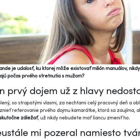
ande je udalosť, ku ktorej môže existovať milión manuálov, nikd
ajú počas prvého stretnutia s mužom?
n prvý dojem už z hlavy nedost
ený, so strapatými vlasmi, za nechtami celý pracovný deň a obleč
nieť referovanie prvého dojmu kamarátke, ktorá sa zaujíma, 
skutočne záležať
, už nikdy nebudete mať šancu zmeniť ho.
ustále mi pozeral namiesto tvár