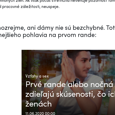
nohých žien. Ak však počas stretnutia nevenuje pozornosť tom
il pracovné záležitosti, neuspeje.
ozrejme, ani dámy nie sú bezchybné. To
nejšieho pohlavia na prvom rande:
Vzťahy a sex
Prvé rande alebo nočná
zdieľajú skúsenosti, čo 
ženách
11.06.2020 00:00