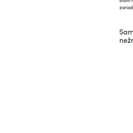
snom m
zariad
Sam
než