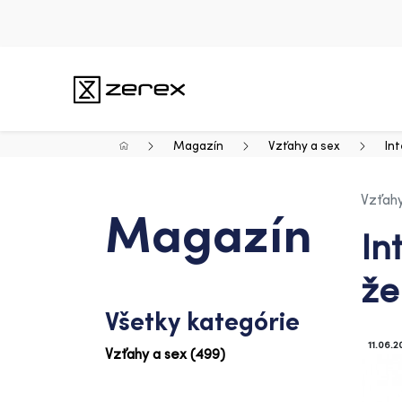
Magazín
Vzťahy a sex
In
Vzťahy
Magazín
In
že
Všetky kategórie
11.06.
Vzťahy a sex (499)