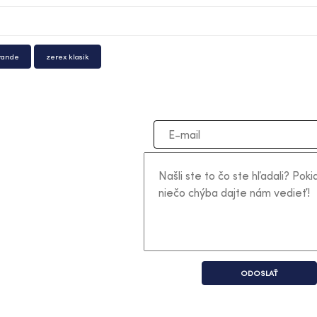
rande
zerex klasik
ODOSLAŤ