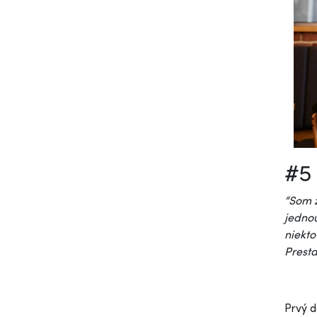
#5 
“Som z
jednou
niekto
Presta
Prvý d