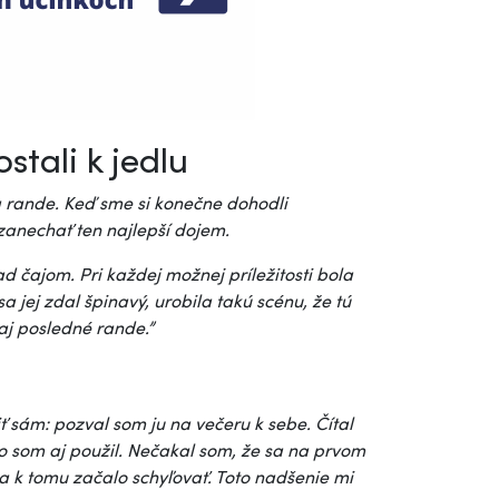
tali k jedlu
a rande. Keď sme si konečne dohodli
 zanechať ten najlepší dojem.
d čajom. Pri každej možnej príležitosti bola
a jej zdal špinavý, urobila takú scénu, že tú
aj posledné rande.”
ť sám: pozval som ju na večeru k sebe. Čítal
ho som aj použil. Nečakal som, že sa na prvom
 k tomu začalo schyľovať. Toto nadšenie mi