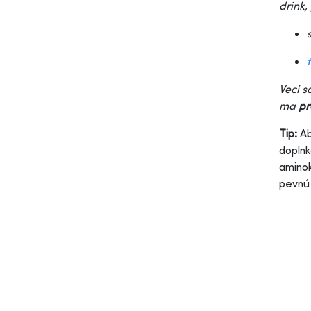
drink,
Veci s
ma
pr
Tip:
Ab
doplnk
aminok
pevnú 