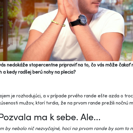
vás nedokáže stopercentne pripraviť na to, čo vás môže čakať n
 a kedy radšej berú nohy na plecia?
ojem je rozhodujúci, a v prípade prvého rande ešte azda o troc
úsenosti mužov, ktorí tvrdia, že na prvom rande prežili nočnú 
Pozvala ma k sebe. Ale...
m by nebolo nič nezvyčajné, hoci na prvom rande by som to ne