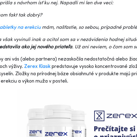
 prišla s návrhom ísť ku nej. Napadli mi len dve veci:
som fakt tak dobrý?
tabletky na erekciu
mám, našťastie, so sebou, prípadné probl
a však vyvinuli inak a ocitol som sa v nezávidenia hodnej situác
edstavila ako jej nového priateľa
. Už ani neviem, o čom som sa 
y ani vás (alebo partnera) nezaskočila nedostatočná alebo žia
och výživy.
Zerex Klasik
predstavuje vysoko koncentrované zlože
yselín. Zložky na prírodnej báze obsiahnuté v produkte majú pri
erekciu a výkon muža v posteli.