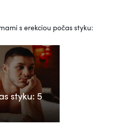
émami s erekciou počas styku:
s styku: 5