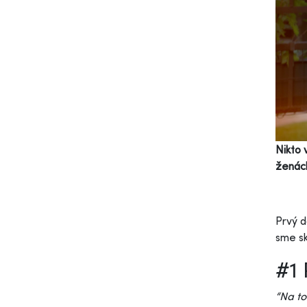
Nikto 
ženách
Prvý d
sme sk
#1 
“Na to