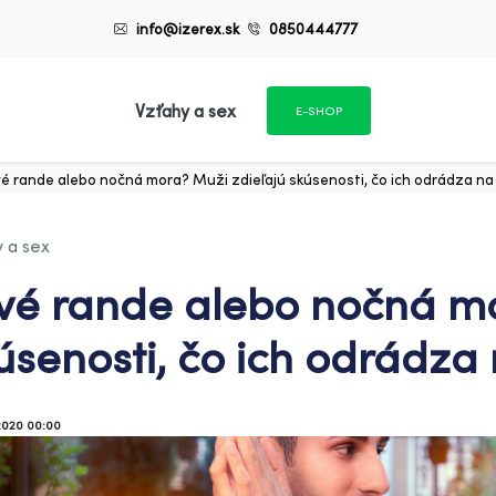
info@izerex.sk
0850444777
Vzťahy a sex
E-SHOP
vé rande alebo nočná mora? Muži zdieľajú skúsenosti, čo ich odrádza n
 a sex
vé rande alebo nočná mo
úsenosti, čo ich odrádza
2020 00:00