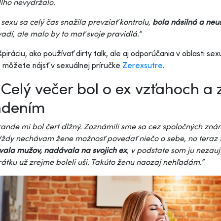
lho nevydržalo.
sexu sa celý čas snažila prevziať kontrolu,
bola násilná a ne
adí, ale malo by to mať svoje pravidlá.”
špiráciu, ako používať dirty talk, ale aj odporúčania v oblasti sex
 môžete nájsť v sexuálnej príručke
Zerexsutre
.
Celý večer bol o ex vzťahoch a 
ndením
rande mi bol čert dlžný. Zoznámili sme sa cez spoločných známy
Vždy nechávam žene možnosť povedať niečo o sebe, no teraz 
ovala mužov, nadávala na svojich ex
, v podstate som ju nezau
tku už zrejme boleli uši. Takúto ženu naozaj nehľadám.”