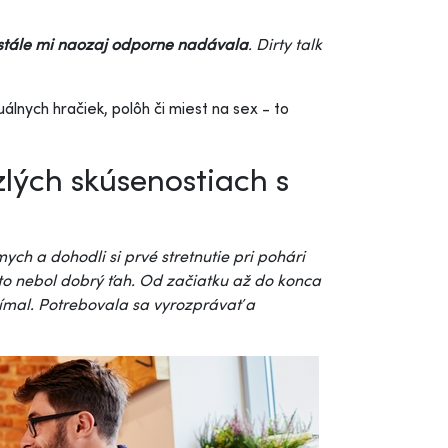
ustále mi naozaj odporne nadávala
. Dirty talk
uálnych hračiek, polôh či miest na sex - to
zlých skúsenostiach s
ch a dohodli si prvé stretnutie pri pohári
to nebol dobrý ťah. Od začiatku až do konca
jímal. Potrebovala sa vyrozprávať a