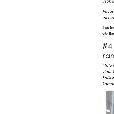
však d
Počas 
mi nev
Tip:
In
všetko
#4 
ra
“Toto 
vína. 
kritiz
kamará