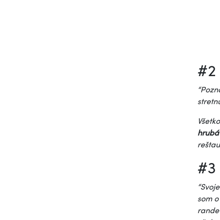
#2 
“Pozna
stretn
Všetko
hrubá
reštau
#3 
“Svoje
som 
rande 