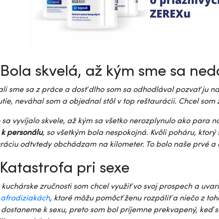
Bola skvelá, až kým sme sa nedos
li sme sa z práce a dosť dlho som sa odhodlával pozvať ju n
utie, neváhal som a objednal stôl v top reštaurácii. Chcel som
 sa vyvíjalo skvele, až kým sa všetko nerozplynulo ako para na
 k personálu
, so všetkým bola nespokojná. Kvôli poháru, ktorý s
ráciu odtvtedy obchádzam na kilometer. To bolo naše prvé a 
Katastrofa pri sexe
 kuchárske zručnosti som chcel využiť vo svoj prospech a uvari
o
afrodiziakách
, ktoré môžu pomôcť ženu rozpáliť a niečo z to
dostaneme k sexu, preto som bol príjemne prekvapený, keď sa