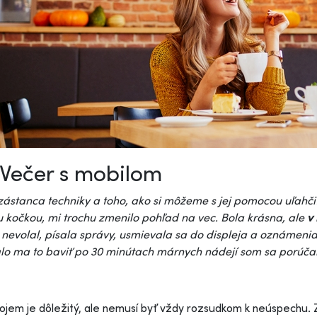
Večer s mobilom
ástanca techniky a toho, ako si môžeme s jej pomocou uľahčiť 
 kočkou, mi trochu zmenilo pohľad na vec. Bola krásna, ale
v
 nevolal, písala správy, usmievala sa do displeja a oznámenia 
lo ma to baviť po 30 minútach márnych nádejí som sa porúčal
ojem je dôležitý, ale nemusí byť vždy rozsudkom k neúspechu. Z