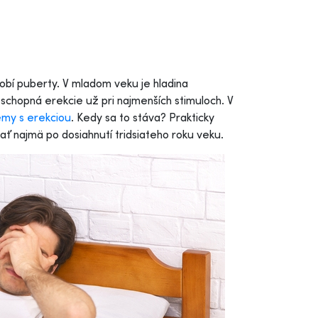
obí puberty. V mladom veku je hladina
schopná erekcie už pri najmenších stimuloch. V
émy s erekciou
. Kedy sa to stáva? Prakticky
vať najmä po dosiahnutí tridsiateho roku veku.