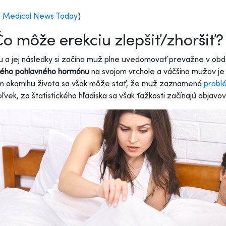
:
Medical News Today
)
o môže erekciu zlepšiť/zhoršiť?
u a jej následky si začína muž plne uvedomovať prevažne v obd
ého pohlavného hormónu
na svojom vrchole a váčšina mužov je 
om okamihu života sa však môže stať, že muž zaznamená
probl
ľvek, zo štatistického hľadiska sa však ťažkosti začínajú objavo