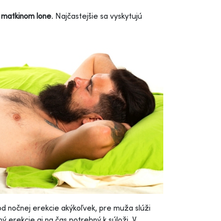
 matkinom lone
. Najčastejšie sa vyskytujú
od nočnej erekcie akýkoľvek, pre muža slúži
 erekcie aj na čas potrebný k súloži. V