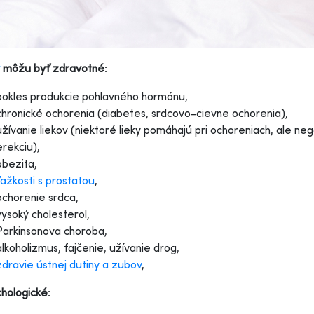
môžu byť zdravotné
:
pokles produkcie pohlavného hormónu,
chronické ochorenia (diabetes, srdcovo-cievne ochorenia),
užívanie liekov (niektoré lieky pomáhajú pri ochoreniach, ale n
erekciu),
obezita,
ťažkosti s prostatou
,
ochorenie srdca,
vysoký cholesterol,
Parkinsonova choroba,
alkoholizmus, fajčenie, užívanie drog,
zdravie ústnej dutiny a zubov
,
chologické
: