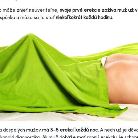
o môže znieť neuveriteľne,
svoje prvé erekcie zažíva muž už v
spánku a môžu sa to stať
niekoľkokrát každú hodinu
.
na dospelých mužov má
3–5 erekcií každú noc
. A nech už je dôv
konalá diagnostika. Ak muž dokáže mať rannú erekciu, je schopný