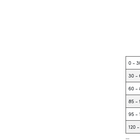
0 - 3
30 -
60 -
85 -
95 - 
120 -
…