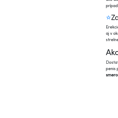
prípad
⭐
Z
Erekci
aj v o
streln
Ako
Dostat
penis 
smer