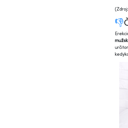
(Zdroj
👎
Č
Erekci
mužsk
určit
kedyko