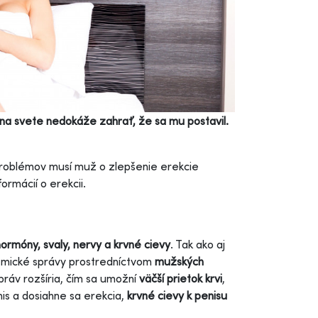
 na svete nedokáže zahrať, že sa mu postavil.
problémov musí muž o zlepšenie erekcie
ormácií o erekcii.
hormóny, svaly, nervy a krvné cievy
. Tak ako aj
hemické správy prostredníctvom
mužských
práv rozšíria, čím sa umožní
väčší prietok krvi
,
nis a dosiahne sa erekcia,
krvné cievy k penisu