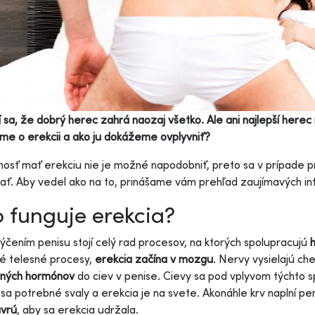
 sa, že dobrý herec zahrá naozaj všetko. Ale ani najlepší herec
me o erekcii a ako ju dokážeme ovplyvniť?
osť mať erekciu nie je možné napodobniť, preto sa v prípade 
ať. Aby vedel ako na to, prinášame vám prehľad zaujímavých inf
 funguje erekcia?
ýčením penisu stojí celý rad procesov, na ktorých spolupracujú
é telesné procesy,
erekcia začína v mozgu
. Nervy vysielajú c
vných hormónov
do ciev v penise. Cievy sa pod vplyvom týchto s
sa potrebné svaly a erekcia je na svete. Akonáhle krv naplní pe
avrú
, aby sa erekcia udržala.