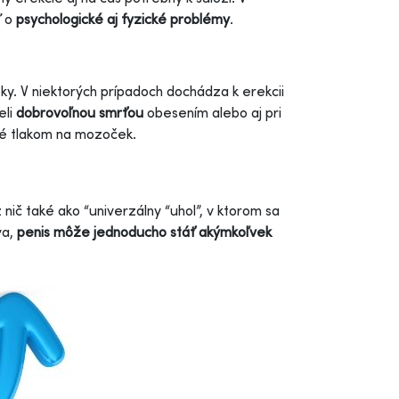
ť o
psychologické aj fyzické problémy
.
y. V niektorých prípadoch dochádza k erekcii
eli
dobrovoľnou smrťou
obesením alebo aj pri
né tlakom na mozoček.
nič také ako “univerzálny “uhol”, v ktorom sa
va,
penis môže jednoducho stáť akýmkoľvek