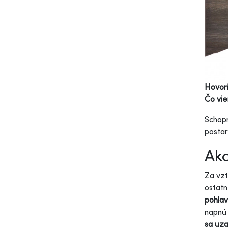
Hovorí
Čo vie
Schopn
postar
Ako
Za vzt
ostatn
pohla
napnú 
sa uz