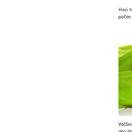
Hoci t
počas 
Väčši
ako do