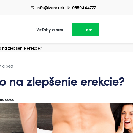
info@izerex.sk
0850444777
Vzťahy a sex
E-SHOP
o na zlepšenie erekcie?
 a sex
o na zlepšenie erekcie?
019 00:00