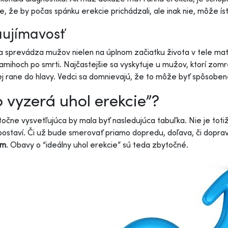
e, že by počas spánku erekcie prichádzali, ale inak nie, môže ís
aujímavosť
a sprevádza mužov nielen na úplnom začiatku života v tele matk
kamihoch po smrti. Najčastejšie sa vyskytuje u mužov, ktorí zomr
ej rane do hlavy. Vedci sa domnievajú, že to môže byť spôsobe
 vyzerá uhol erekcie”?
očne vysvetľujúca by mala byť nasledujúca tabuľka. Nie je totiž 
postaví. Či už bude smerovať priamo dopredu, doľava, či dopra
om
. Obavy o “ideálny uhol erekcie” sú teda zbytočné.