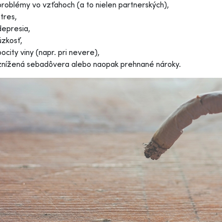
problémy vo vzťahoch (a to nielen partnerských),
stres,
depresia,
úzkosť,
pocity viny (napr. pri nevere),
znížená sebadôvera alebo naopak prehnané nároky.