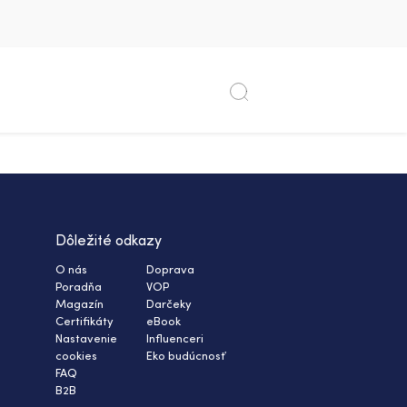
Dôležité odkazy
O nás
Doprava
Poradňa
VOP
Magazín
Darčeky
Certifikáty
eBook
Nastavenie
Influenceri
cookies
Eko budúcnosť
FAQ
B2B