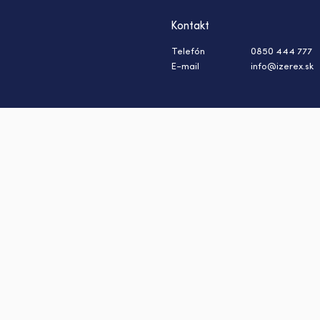
Kontakt
Telefón
0850 444 777
E-mail
info@izerex.sk