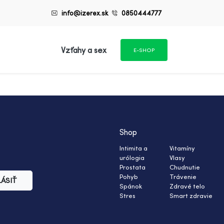
info@izerex.sk
0850444777
Vzťahy a sex
E-SHOP
Shop
Intimita a
Vitamíny
urólogia
Vlasy
Prostata
Chudnutie
Pohyb
Trávenie
LÁSIŤ
Spánok
Zdravé telo
Stres
Smart zdravie