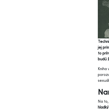
Techni
jej pr
to prí
budú ž
Kniha 
porozu
sexuál
Nam
Na to,
hladký