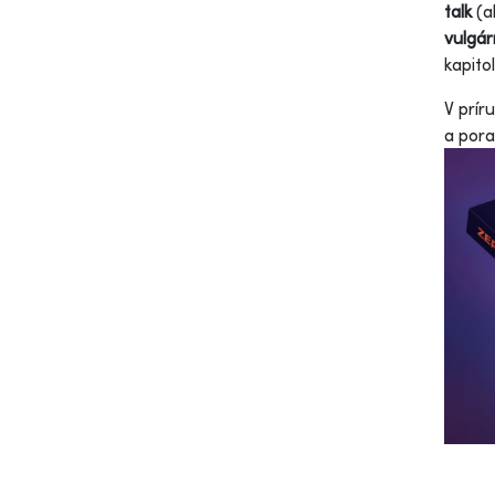
talk
(a
vulgár
kapito
V prír
a pora