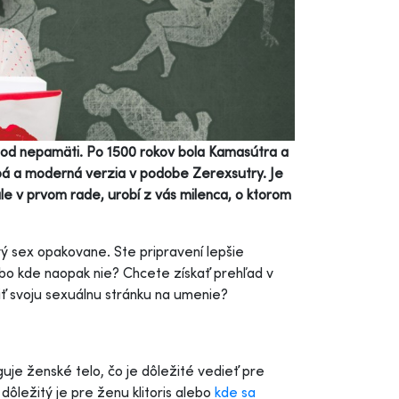
í od nepamäti. Po 1500 rokov bola Kamasútra a
obá a moderná verzia v podobe Zerexsutry. Je
ale v prvom rade, urobí z vás milenca, o ktorom
vý sex opakovane. Ste pripravení lepšie
ebo kde naopak nie? Chcete získať prehľad v
iť svoju sexuálnu stránku na umenie?
uje ženské telo, čo je dôležité vedieť pre
o dôležitý je pre ženu klitoris alebo
kde sa