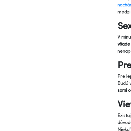
nachá
medzi 
Sex
V minu
všade 
nenapa
Pre
Pre le
Budú v
sami o
Vie
Existu
dôvodu
Niekoľ