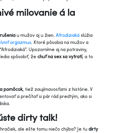
ivé milovanie á la
rušenia
u mužov aj u žien.
Afrodiziaká
slúžia
zívniť orgazmus
. Ktoré pôsobia na mužov a
frodiziaká”. Upozorníme aj na potraviny,
Vedia spôsobiť, že
chuť na sex sa vytratí
, a to
 a pomôcok
, tiež zaujímavosťami z histórie. V
entovať a prečítať si pár rád predtým, ako si
iska.
ste dirty talk!
 hračiek, ale ešte tomu niečo chýba? Je tu
dirty