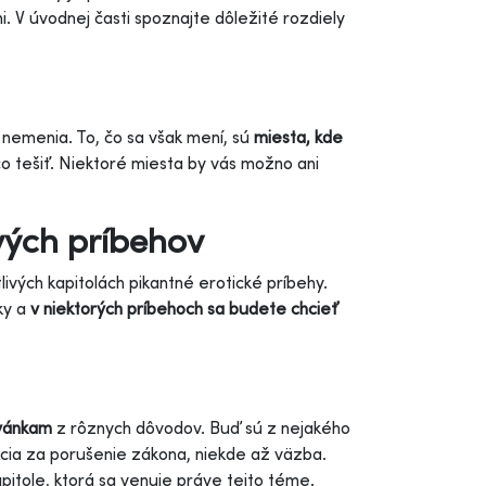
 V úvodnej časti spoznajte dôležité rozdiely
e nemenia. To, čo sa však mení, sú
miesta, kde
čo tešiť. Niektoré miesta by vás možno ani
vých príbehov
ivých kapitolách pikantné erotické príbehy.
ky a
v niektorých príbehoch sa budete chcieť
ovánkam
z rôznych dôvodov. Buď sú z nejakého
cia za porušenie zákona, niekde až väzba.
apitole, ktorá sa venuje práve tejto téme.