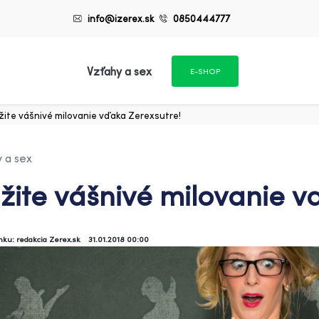
info@izerex.sk
0850444777
Vzťahy a sex
E-SHOP
žite vášnivé milovanie vďaka Zerexsutre!
 a sex
žite vášnivé milovanie v
ánku: redakcia Zerex.sk
31.01.2018 00:00