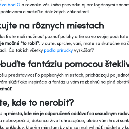
dza bod G
a rovnako vás kniha prevedie aj erotogénnymi zónami.
pohlaviami a niekoľko dôležitých zákonitostí.
ujte na rôznych miestach
losti ste mali možnosť poznať polohy a tie sa vo svojej podstat
je možné “to robiť”
: v aute, sprche, vani, máte sa skutočne na 
dli. Čo tak ich všetky
podľa príručky
vyskúšať?
buďte fantáziu pomocou štekli
pšiu predstavivosť o popísaných miestach, prichádzajú po jednotl
ám slúžiť ako inspirácia a fantáziu vám rozbehnú na plné obrát
citnúť
.
te, kde to nerobiť?
jú aj
miesta, kde nie je odporučené oddávať sa sexuálnym rad
 nebezpečné, dokonca život ohrozujúce, alebo vám hrozí sank
ko príkladov, ktorým miestam by ste sa mali vyhnúť, nájdete v k