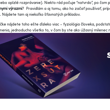
lebo oplzlé rozprávanie). Niekto rád počuje “natvrdo”, po čom p
nymi výrazmi
? Pravidlám a aj tomu, ako ho začať používať, prí
l. Nájdete tam aj niekoľko šťavnatých príkladov.
učke nájdete toho ešte ďaleko viac - fyziológia človeka, podst
nenia, jednoducho všetko to, v čom by ste ako úžasný milenec m