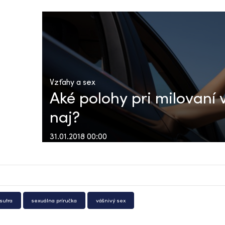
Vzťahy a sex
Aké polohy pri milovaní v
naj?
31.01.2018 00:00
sutra
sexuálna príručka
vášnivý sex