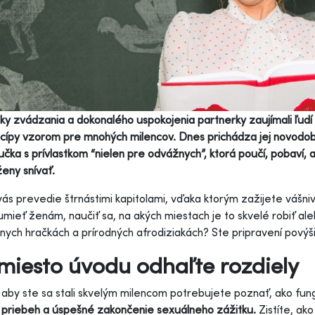
ky zvádzania a dokonalého uspokojenia partnerky zaujímali ľud
incípy vzorom pre mnohých milencov. Dnes prichádza jej novod
ručka s prívlastkom “nielen pre odvážnych”, ktorá poučí, pobaví, 
eny snívať.
vás prevedie štrnástimi kapitolami, vďaka ktorým zažijete vášni
mieť ženám, naučiť sa, na akých miestach je to skvelé robiť al
nych hračkách a prírodných afrodiziakách? Ste pripravení povýš
iesto úvodu odhaľte rozdiely
 aby ste sa stali skvelým milencom potrebujete poznať, ako fung
 priebeh a úspešné zakončenie sexuálneho zážitku
.
Zistíte, ak