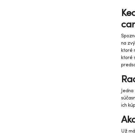
Keď
car
Spozna
na zvý
ktoré 
ktoré 
preds
Rad
Jedna 
súčasn
ich kú
Ako
Už mát