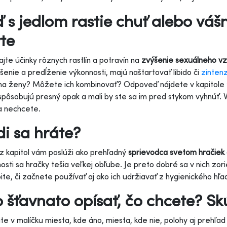
 s jedlom rastie chuť alebo vášn
te
jte účinky rôznych rastlín a potravín na
zvýšenie sexuálneho vz
šenie a predĺženie výkonnosti, majú naštartovať libido či
zinten
na ženy? Môžete ich kombinovať? Odpoveď nájdete v kapitole “A
spôsobujú presný opak a mali by ste sa im pred stykom vyhnúť. 
a nechcete.
i sa hráte?
z kapitol vám poslúži ako prehľadný
sprievodca svetom hračiek
osti sa hračky tešia veľkej obľube. Je preto dobré sa v nich zori
pite, či začnete používať aj ako ich udržiavať z hygienického hľad
 šťavnato opísať, čo chcete? Skú
e v malíčku miesta, kde áno, miesta, kde nie, polohy aj prehľad