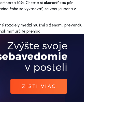
artnerka túži. Chcete si
okoreniť sex pár
padne čoho sa vyvarovať, sa venuje jedna z
atné rozdiely medzi mužmi a ženami, prevenciu
ali mať určite prehľad.