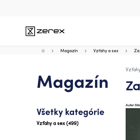
Magazín
Vzťahy a sex
Za
Vzťahy
Magazín
Za
Autor čl
Všetky kategórie
Vzťahy a sex (499)