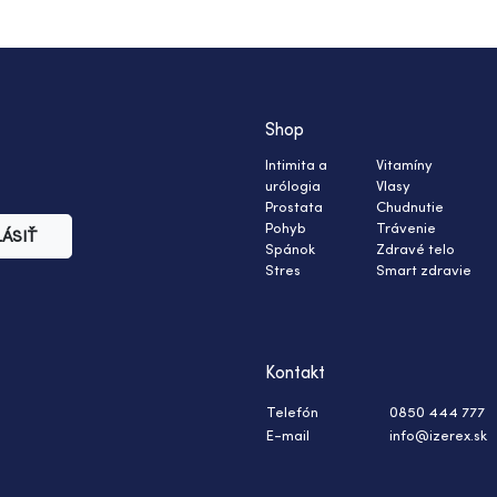
Shop
Intimita a
Vitamíny
urólogia
Vlasy
Prostata
Chudnutie
Pohyb
Trávenie
LÁSIŤ
Spánok
Zdravé telo
Stres
Smart zdravie
Kontakt
Telefón
0850 444 777
E-mail
info@izerex.sk