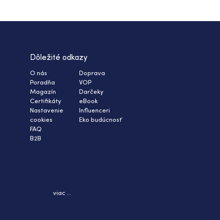
Dôležité odkazy
O nás
Doprava
Poradňa
VOP
Magazín
Darčeky
Certifikáty
eBook
Nastavenie
Influenceri
cookies
Eko budúcnosť
FAQ
B2B
viac ...