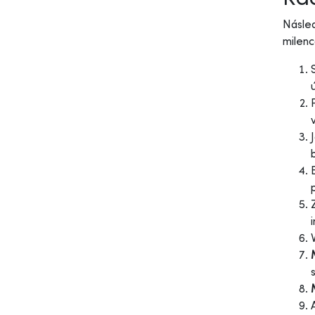
Násled
milen