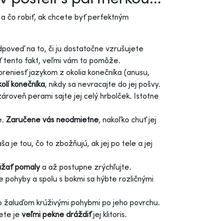
a čo robiť, ak chcete byť perfektným
dpoveď na to, či ju dostatočne vzrušujete
 tento fakt, veľmi vám to pomôže.
reniesť jazykom z okolia konečníka (anusu,
kolí konečníka
, nikdy sa nevracajte do jej pošvy.
zároveň perami sajte jej celý hrbolček. Istotne
e.
Zaručene vás neodmietne
, nakoľko chuť jej
a je tou, čo to zbožňujú, ak jej po tele a jej
ážať pomaly
a až postupne zrýchľujte.
šie pohyby a spolu s bokmi sa hýbte rozličnými
so žaluďom krúživými pohybmi po jeho povrchu.
žete je
veľmi pekne dráždiť
jej klitoris.