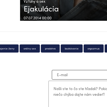
Vzťahy a sex
Ejakulácia
07.07.2014 00:00
ojenie ženy
orálny sex
predohra
bozkávanie
orgazmus