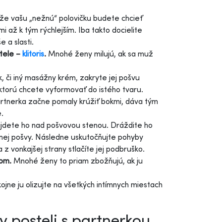
 že vašu „nežnú“ polovičku budete chcieť
i až k tým rýchlejším. Iba takto docielite
 a slasti.
 tele –
klitoris
.
Mnohé ženy milujú, ak sa muž
k, či iný masážny krém, zakryte jej pošvu
 ktorú chcete vyformovať do istého tvaru.
rtnerka začne pomaly krúžiť bokmi, dáva tým
.
dete ho nad pošvovou stenou. Dráždite ho
enej pošvy. Následne uskutočňujte pohyby
z vonkajšej strany stlačíte jej podbruško.
dom.
Mnohé ženy to priam zbožňujú, ak ju
ojne ju olizujte na všetkých intímnych miestach
 posteli s partnerkou...