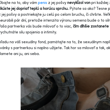
Dbajte na to, aby vám
penis
z jej pošvy
nevykĺzol
von
pri každej
Skúste jej dopriať teplú a horúcu sprchu.
Pýtate sa ako? Tesne pr
z jej pošvy a postriekajte ju celú po celom bruchu, či chrbte. V
neurobili pár dní, pretože intenzita výronu semena bude o to silnej
Vaša partnerka vás bude milovať o to viac,
čím dlhšie zostanete 
vychutnáte silu spojenia a intimity.
ľadu na váš sexuálny fond, pamätajte na to, že sexuálnym napl
vánky s partnerkou si naplno užijete. Tak hor sa milovať a tak, 
lamete ani ju, ani seba.