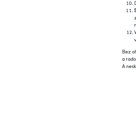
Bez oh
a rado
A nesk