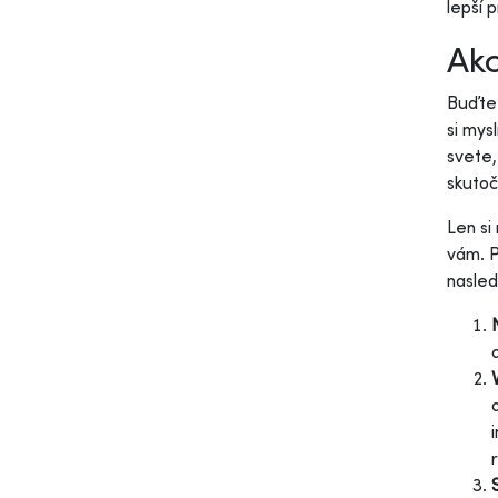
lepší 
Ako
Buďte 
si mys
svete,
skutoč
Len si
vám. P
nasled