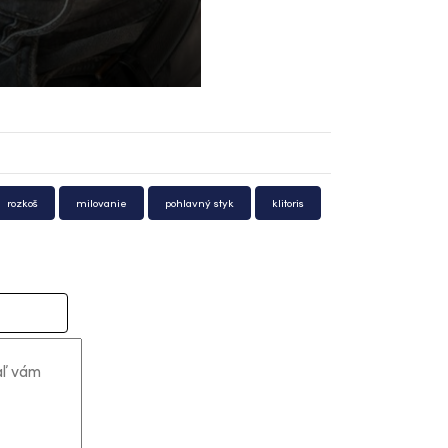
rozkoš
milovanie
pohlavný styk
klitoris