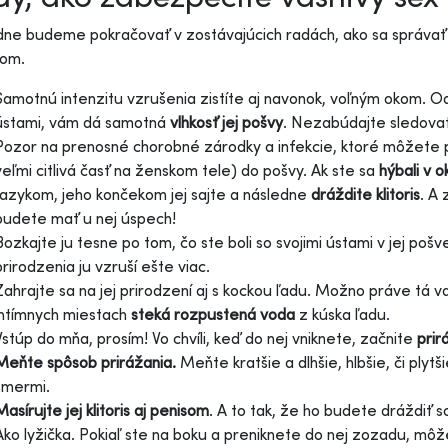
ne budeme pokračovať v zostávajúcich radách, ako sa správať 
com.
Samotnú intenzitu vzrušenia zistíte aj navonok, voľným okom. O
ústami, vám dá samotná
vlhkosť jej pošvy
. Nezabúdajte sledovať
Pozor na prenosné chorobné zárodky a infekcie, ktoré môžete p
veľmi citlivá časť na ženskom tele) do pošvy. Ak ste sa
hýbali v o
Jazykom, jeho končekom jej sajte a následne
dráždite klitoris
. A 
budete mať u nej úspech!
Bozkajte ju tesne po tom, čo ste boli so svojimi ústami v jej pošv
prirodzenia ju vzruší ešte viac.
Zahrajte sa na jej prirodzení aj s kockou ľadu. Možno práve tá vaš
intímnych miestach
steká rozpustená voda
z kúska ľadu.
Vstúp do mňa, prosím! Vo chvíli, keď do nej vniknete, začnite
prir
Meňte spôsob prirážania.
Meňte kratšie a dlhšie, hlbšie, či plyt
smermi.
Masírujte jej klitoris aj penisom
. A to tak, že ho budete dráždiť 
Ako lyžička. Pokiaľ ste na boku a preniknete do nej zozadu, mô