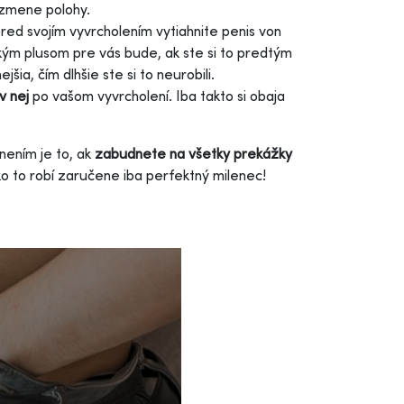
 zmene polohy.
ed svojím vyvrcholením vytiahnite penis von
eľkým plusom pre vás bude, ak ste si to predtým
šia, čím dlhšie ste si to neurobili.
v nej
po vašom vyvrcholení. Iba takto si obaja
nením je to, ak
zabudnete na všetky prekážky
ako to robí zaručene iba perfektný milenec!