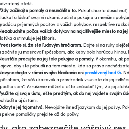
odvrátený efekt.
Vždy začínajte pomaly a neunáhlite to.
Pokiaľ chcete dosiahnuť,
hladkať a láskať svojimi rukami, začnite pokojne a menšími pohybm
gradáciu príjemných pocitov z vašich pohybov, respektíve rozkoše
Nezabudnite počas vašich dotykov na najcitlivejšie miesto na jej
dotýka a stimuluje jej klitoris.
P
redstavte si, že ste ľudovým hrnčiarom.
Dajte si na ruky olejče
a začnite ju masírovať spôsobom, ako keby bola horúcou hlinou,
Neustále pracujte na jej tele pokojne a pomaly.
V okamihu, ak pa
najavo, aby ste pobudli na tom mieste, kde sa práve nachádzate
Nevynechajte v rámci svojho hladkania ani
preslávený bod G
.
Náj
spôsobom, že váš ukazovák a prostredník vsuniete do jej zvlhč
„poďho sem“. Vzrušenie môžete ešte znásobiť tým, že jej zľahka 
Využite aj svoje ústa, ešte predtým, ak do nej vojdete svojím ú
pohladíte aj ústami.
Odkryte jej tajomstvá.
Nevojdite ihneď jazykom do jej pošvy. Pok
a pekne pomaličky prejdite až do pošvy.
y, ako zabezpečíte vášnivý sex v