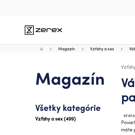
Magazín
Vzťahy a sex
Váš
Vzťahy
Magazín
Vá
pa
Všetky kategórie
07.07.
Vzťahy a sex (499)
Poviet
máte p