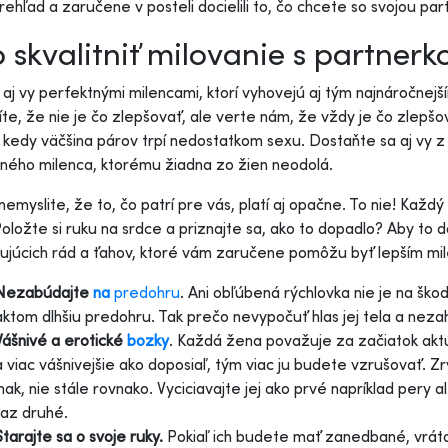
prehľad a zaručene v posteli docielili to, čo chcete so svojou pa
 skvalitniť milovanie s partnerko
aj vy perfektnými milencami, ktorí vyhovejú aj tým najnáročne
líte, že nie je čo zlepšovať, ale verte nám, že vždy je čo zle
 kedy väčšina párov trpí nedostatkom sexu. Dostaňte sa aj vy z 
ného milenca, ktorému žiadna zo žien neodolá.
 nemyslite, že to, čo patrí pre vás, platí aj opačne. To nie! Každý
oložte si ruku na srdce a priznajte sa, ako to dopadlo? Aby to 
ujúcich rád a ťahov, ktoré vám zaručene pomôžu byť lepším mi
Nezabúdajte
na
predohru
. Ani obľúbená rýchlovka nie je na š
aktom dlhšiu predohru. Tak prečo nevypočuť hlas jej tela a neza
Vášnivé a erotické
bozky
. Každá žena považuje za začiatok aktu
a viac vášnivejšie ako doposiaľ, tým viac ju budete vzrušovať. 
inak, nie stále rovnako. Vyciciavajte jej ako prvé napríklad pery 
raz druhé.
Starajte sa o svoje ruky.
Pokiaľ ich budete mať zanedbané, vrát