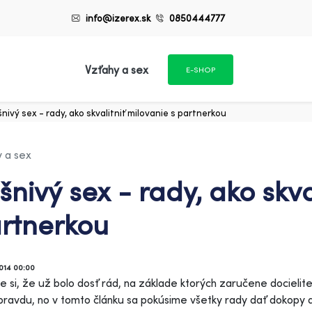
info@izerex.sk
0850444777
Vzťahy a sex
E-SHOP
nivý sex - rady, ako skvalitniť milovanie s partnerkou
 a sex
šnivý sex - rady, ako skva
rtnerkou
2014 00:00
e si, že už bolo dosť rád, na základe ktorých zaručene docieli
ravdu, no v tomto článku sa pokúsime všetky rady dať dokopy a u