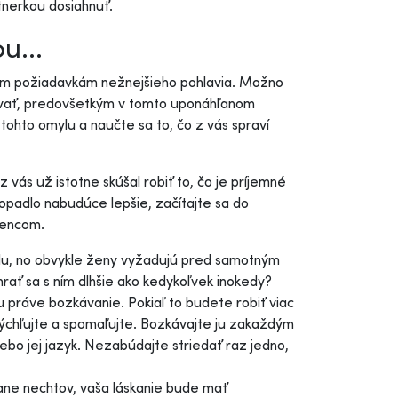
rtnerkou dosiahnuť.
u...
jším požiadavkám nežnejšieho pohlavia. Možno
pšovať, predovšetkým v tomto uponáhľanom
tohto omylu a naučte sa to, čo z vás spraví
 z vás už istotne skúšal robiť to, čo je príjemné
dopadlo nabudúce lepšie, začítajte sa do
lencom.
kodu, no obvykle ženy vyžadujú pred samotným
hrať sa s ním dlhšie ako kedykoľvek inokedy?
 práve bozkávanie. Pokiaľ to budete robiť viac
Zrýchľujte a spomaľujte. Bozkávajte ju zakaždým
alebo jej jazyk. Nezabúdajte striedať raz jedno,
ane nechtov, vaša láskanie bude mať