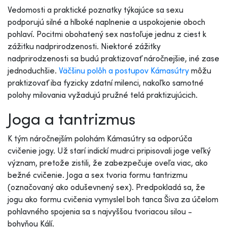
Vedomosti a praktické poznatky týkajúce sa sexu
podporujú silné a hlboké naplnenie a uspokojenie oboch
pohlaví. Pocitmi obohatený sex nastoľuje jednu z ciest k
zážitku nadprirodzenosti. Niektoré zážitky
nadprirodzenosti sa budú praktizovať náročnejšie, iné zase
jednoduchšie.
Väčšinu polôh a postupov Kámasútry
môžu
praktizovať iba fyzicky zdatní milenci, nakoľko samotné
polohy milovania vyžadujú pružné telá praktizujúcich.
Joga a tantrizmus
K tým náročnejším polohám Kámasútry sa odporúča
cvičenie jogy. Už starí indickí mudrci pripisovali joge veľký
význam, pretože zistili, že zabezpečuje oveľa viac, ako
bežné cvičenie. Joga a sex tvoria formu tantrizmu
(označovaný ako oduševnený sex). Predpokladá sa, že
jogu ako formu cvičenia vymyslel boh tanca Šiva za účelom
pohlavného spojenia sa s najvyššou tvoriacou silou -
bohyňou Kálí.