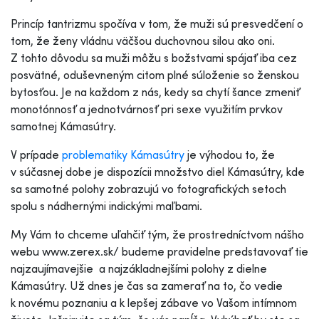
Princíp tantrizmu spočíva v tom, že muži sú presvedčení o
tom, že ženy vládnu väčšou duchovnou silou ako oni.
Z tohto dôvodu sa muži môžu s božstvami spájať iba cez
posvätné, oduševneným citom plné súloženie so ženskou
bytosťou. Je na každom z nás, kedy sa chytí šance zmeniť
monotónnosť a jednotvárnosť pri sexe využitím prvkov
samotnej Kámasútry.
V prípade
problematiky Kámasútry
je výhodou to, že
v súčasnej dobe je dispozícii množstvo diel Kámasútry, kde
sa samotné polohy zobrazujú vo fotografických setoch
spolu s nádhernými indickými maľbami.
My Vám to chceme uľahčiť tým, že prostredníctvom nášho
webu www.zerex.sk/ budeme pravidelne predstavovať tie
najzaujímavejšie a najzákladnejšími polohy z dielne
Kámasútry. Už dnes je čas sa zamerať na to, čo vedie
k novému poznaniu a k lepšej zábave vo Vašom intímnom