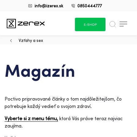
info@izerex.sk
0850444777
E-SHOP
Vzťahy a sex
Magazín
Poctivo pripravované články o tom najdôležitejšom, čo
potrebuje každý vedieť o svojom zdraví.
Vyberte si z menu tému,
ktorá Vás práve teraz najviac
zaujíma.