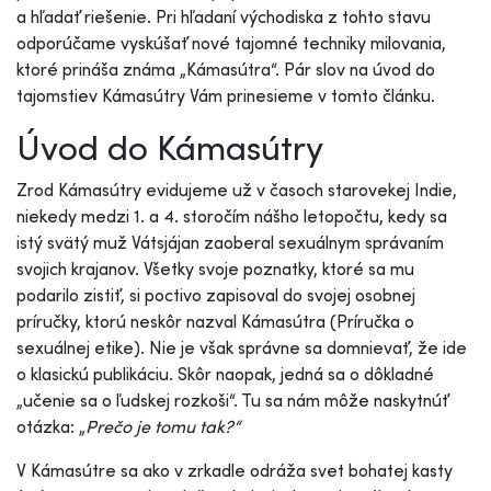
a hľadať riešenie. Pri hľadaní východiska z tohto stavu
odporúčame vyskúšať nové tajomné techniky milovania,
ktoré prináša známa „Kámasútra“. Pár slov na úvod do
tajomstiev Kámasútry Vám prinesieme v tomto článku.
Úvod do Kámasútry
Zrod Kámasútry evidujeme už v časoch starovekej Indie,
niekedy medzi 1. a 4. storočím nášho letopočtu, kedy sa
istý svätý muž Vátsjájan zaoberal sexuálnym správaním
svojich krajanov. Všetky svoje poznatky, ktoré sa mu
podarilo zistiť, si poctivo zapisoval do svojej osobnej
príručky, ktorú neskôr nazval Kámasútra (Príručka o
sexuálnej etike). Nie je však správne sa domnievať, že ide
o klasickú publikáciu. Skôr naopak, jedná sa o dôkladné
„učenie sa o ľudskej rozkoši“. Tu sa nám môže naskytnúť
otázka: „
Prečo je tomu tak?“
V Kámasútre sa ako v zrkadle odráža svet bohatej kasty