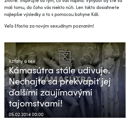
živote. Inšpirujte sa tým, čo vás napĺňa. Vyhýbať by ste sa
mali tomu, do čoho vás niekto núti. Len takto dosiahnete
najlepšie výsledky a to s pomocou bohyne Kálí.
Veľa šťastia za novým sexuálnym poznaním!
Vzťahy a sex
Kámasútra stále udivuje.
Nechajte sa prekvapiť jej
ďalšími zaujímavými
tajomstvami!
05.02.2014 00:00