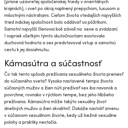
(prísne uzavretej spoločenskej triedy v orientálnych
krajinách), i svet po okraj naplnený prepychom, luxusom a
milostnými nástrahami. Cieľom života vtedajších najvyšších
tried indickej spoločnosti bolo oddávať sa pôžitkom.
Samotní najvyšší členovia boli závislí na sexe a zvádzaní.
I napriek všetkým týmto skutočnostiam existovala
duchovná hodnota a sex predstavoval vstup a samotnú
cestu k jej dosiahnutiu.
Kámasútra a súčastnosť
Čo tak tento spôsob prežívania sexuálneho života preniesť
do súčasného sveta? Vysoko nastavené tempo života
súčasných mužov a žien núti prežívať sex iba navonok a
povrchne, rovnako v rýchlom tempe, bez jeho hlbšieho
prežívania. Kámasútra môže takýto sexuálny život
dnešných mužov a žien skvalitniť. Dokáže nastoliť zmenu
v súčasnom sexuálnom živote, kedy už bežné sexuálne
polohy a praktiky nestačia.