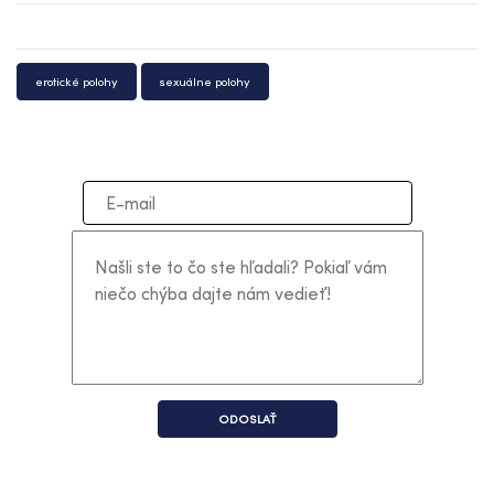
erotické polohy
sexuálne polohy
ODOSLAŤ