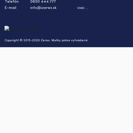
Telefón
0850 444 777
E-mail
info@izerex.sk
viac ...
Copyright © 2015-2026 Zerex. Všetky práva vyhradené.