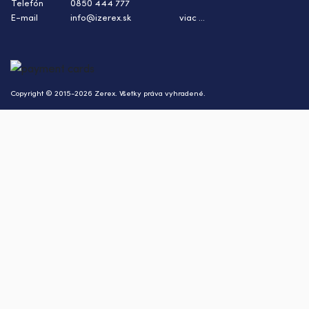
Telefón
0850 444 777
E-mail
info@izerex.sk
viac ...
Copyright © 2015-2026 Zerex. Všetky práva vyhradené.