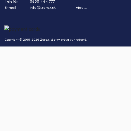
Telefón
0850 444 777
E-mail
info@izerex.sk
viac ...
Copyright © 2015-2026 Zerex. Všetky práva vyhradené.