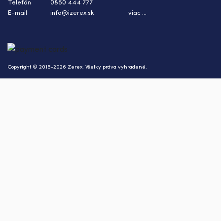
Telefón
0850 444 777
E-mail
info@izerex.sk
viac ...
Copyright © 2015-2026 Zerex. Všetky práva vyhradené.