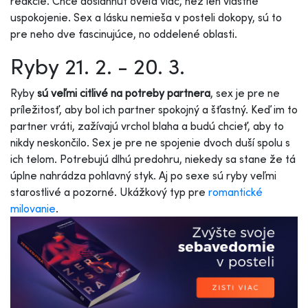
reakcie. Chce dosiahnuť oveľa viac, než len vlastné
uspokojenie. Sex a lásku nemieša v posteli dokopy, sú to
pre neho dve fascinujúce, no oddelené oblasti.
Ryby 21. 2. - 20. 3.
Ryby
sú veľmi citlivé na potreby partnera
, sex je pre ne
príležitosť, aby bol ich partner spokojný a šťastný. Keď im to
partner vráti, zažívajú vrchol blaha a budú chcieť, aby to
nikdy neskončilo. Sex je pre ne spojenie dvoch duší spolu s
ich telom. Potrebujú dlhú predohru, niekedy sa stane že tá
úplne nahrádza pohlavný styk. Aj po sexe sú ryby veľmi
starostlivé a pozorné. Ukážkový typ pre
romantické
milovanie
.