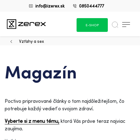
info@izerex.sk
0850444777
E-SHOP
Vzťahy a sex
Magazín
Poctivo pripravované články o tom najdôležitejšom, čo
potrebuje každý vedieť o svojom zdraví.
Vyberte si z menu tému,
ktorá Vás práve teraz najviac
zaujíma.