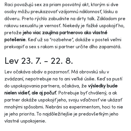
Raci považujú sex za priam posvätný akt, ktorým si dve
osoby môžu preukazovať vzájomnú náklonnosť, lásku a
dôveru. Preto rýchlo zabudnite na dirty talk. Základom pre
rakovu sexualitu je vernosť. Niekedy je ťažké uspokojiť ho,
pretože
jeho viac zaujíma partnerovo ako vlastné
potešenie
. Keď už sa “rozbehne”, dokáže v posteli veľmi
prekvapiť a sex s rakom si partner určite dlho zapamätá.
Lev 23. 7. - 22. 8.
Lev očakáva obdiv a pozornosť. Má obrovskú silu v
zvádzaní, nepotrebuje na to ani veľké úsilie. Keď sa pustí
do uspokojovania partnera, očakáva, že
výsledky bude
nielen vidieť, ale aj počuť
. Potrebuje byť chválený, a ak
partner dokáže uspokojiť jeho, svoju vďačnosť vie ukázať
mnohými spôsobmi. Nebráni sa experimentom, hoci to nie
je jeho priorita. To najdôležitejšie je predovšetkým jeho
vlastné uspokojenie.