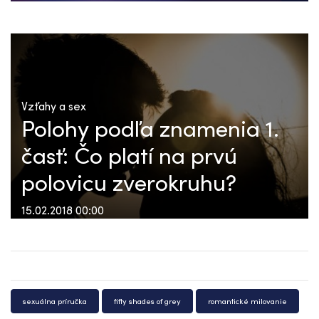
Vzťahy a sex
Polohy podľa znamenia 1.
časť: Čo platí na prvú
polovicu zverokruhu?
15.02.2018 00:00
sexuálna príručka
fifty shades of grey
romantické milovanie