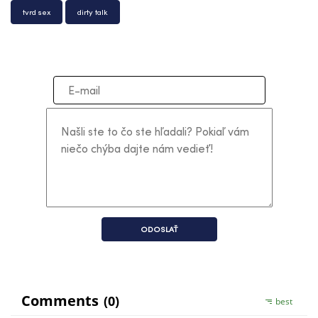
tvrd sex
dirty talk
ODOSLAŤ