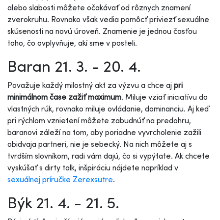
alebo slabosti môžete očakávať od rôznych znamení
zverokruhu. Rovnako však vedia pomôcť priviezť sexuálne
skúsenosti na novú úroveň. Znamenie je jednou časťou
toho, čo ovplyvňuje, akí sme v posteli.
Baran 21. 3. - 20. 4.
Považuje každý milostný akt za výzvu a chce aj
pri
minimálnom čase zažiť maximum
. Miluje vziať iniciatívu do
vlastných rúk, rovnako miluje ovládanie, dominanciu. Aj keď
pri rýchlom vznietení môžete zabudnúť na predohru,
baranovi záleží na tom, aby poriadne vyvrcholenie zažili
obidvaja partneri, nie je sebecký. Na nich môžete aj s
tvrdším slovníkom, radi vám dajú, čo si vypýtate. Ak chcete
vyskúšať s dirty talk, inšpiráciu nájdete napríklad v
sexuálnej príručke Zerexsutre
.
Býk 21. 4. - 21. 5.