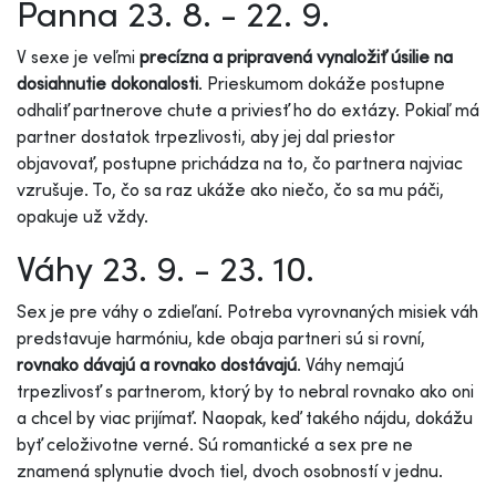
Panna 23. 8. - 22. 9.
V sexe je veľmi
precízna a pripravená vynaložiť úsilie na
dosiahnutie dokonalosti
. Prieskumom dokáže postupne
odhaliť partnerove chute a priviesť ho do extázy. Pokiaľ má
partner dostatok trpezlivosti, aby jej dal priestor
objavovať, postupne prichádza na to, čo partnera najviac
vzrušuje. To, čo sa raz ukáže ako niečo, čo sa mu páči,
opakuje už vždy.
Váhy 23. 9. - 23. 10.
Sex je pre váhy o zdieľaní. Potreba vyrovnaných misiek váh
predstavuje harmóniu, kde obaja partneri sú si rovní,
rovnako dávajú a rovnako dostávajú
. Váhy nemajú
trpezlivosť s partnerom, ktorý by to nebral rovnako ako oni
a chcel by viac prijímať. Naopak, keď takého nájdu, dokážu
byť celoživotne verné. Sú romantické a sex pre ne
znamená splynutie dvoch tiel, dvoch osobností v jednu.