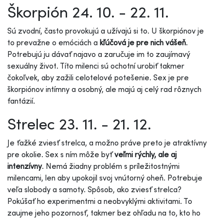
Škorpión 24. 10. - 22. 11.
Sú zvodní, často provokujú a užívajú si to. U škorpiónov je
to prevažne o emóciách a
kľúčová je pre nich vášeň
.
Potrebujú ju dávať najavo a zaručuje im to zaujímavý
sexuálny život. Títo milenci sú ochotní urobiť takmer
čokoľvek, aby zažili celotelové potešenie. Sex je pre
škorpiónov intímny a osobný, ale majú aj celý rad rôznych
fantázií.
Strelec 23. 11. - 21. 12.
Je ťažké zviesť strelca, a možno práve preto je atraktívny
pre okolie. Sex s ním môže byť
veľmi rýchly, ale aj
intenzívny
. Nemá žiadny problém s príležitostnými
milencami, len aby upokojil svoj vnútorný oheň. Potrebuje
veľa slobody a samoty. Spôsob, ako zviesť strelca?
Pokúšať ho experimentmi a neobvyklými aktivitami. To
zaujme jeho pozornosť, takmer bez ohľadu na to, kto ho