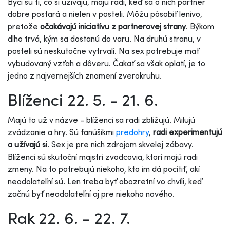
Býci sú tí, čo si užívajú, majú radi, keď sa o nich partner
dobre postará a nielen v posteli. Môžu pôsobiť lenivo,
pretože
očakávajú iniciatívu z partnerovej strany
. Býkom
dlho trvá, kým sa dostanú do varu. Na druhú stranu, v
posteli sú neskutočne vytrvalí. Na sex potrebuje mať
vybudovaný vzťah a dôveru. Čakať sa však oplatí, je to
jedno z najvernejších znamení zverokruhu.
Blíženci 22. 5. - 21. 6.
Majú to už v názve - blíženci sa radi zbližujú. Milujú
zvádzanie a hry. Sú fanúšikmi
predohry
,
radi experimentujú
a užívajú si
. Sex je pre nich zdrojom skvelej zábavy.
Blíženci sú skutoční majstri zvodcovia, ktorí majú radi
zmeny. Na to potrebujú niekoho, kto im dá pocítiť, akí
neodolateľní sú. Len treba byť obozretní vo chvíli, keď
začnú byť neodolateľní aj pre niekoho nového.
Rak 22. 6. - 22. 7.