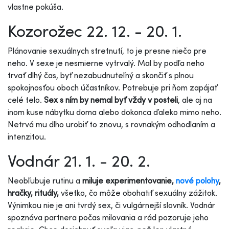
vlastne pokúša.
Kozorožec 22. 12. - 20. 1.
Plánovanie sexuálnych stretnutí, to je presne niečo pre
neho. V sexe je nesmierne vytrvalý. Mal by podľa neho
trvať dlhý čas, byť nezabudnuteľný a skončiť s plnou
spokojnosťou oboch účastníkov. Potrebuje pri ňom zapájať
celé telo.
Sex s ním by nemal byť vždy v posteli
, ale aj na
inom kuse nábytku doma alebo dokonca ďaleko mimo neho.
Netrvá mu dlho urobiť to znovu, s rovnakým odhodlaním a
intenzitou.
Vodnár 21. 1. - 20. 2.
Neobľubuje rutinu a
miluje experimentovanie,
nové polohy
,
hračky, rituály,
všetko, čo môže obohatiť sexuálny zážitok.
Výnimkou nie je ani tvrdý sex, či vulgárnejší slovník. Vodnár
spoznáva partnera počas milovania a rád pozoruje jeho