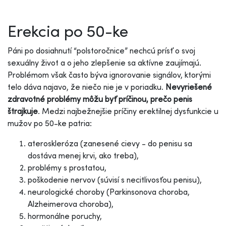
Erekcia po 50-ke
Páni po dosiahnutí “polstoročnice” nechcú prísť o svoj
sexuálny život a o jeho zlepšenie sa aktívne zaujímajú.
Problémom však často býva ignorovanie signálov, ktorými
telo dáva najavo, že niečo nie je v poriadku.
Nevyriešené
zdravotné problémy môžu byť príčinou, prečo penis
štrajkuje
. Medzi najbežnejšie príčiny erektilnej dysfunkcie u
mužov po 50-ke patria:
ateroskleróza (zanesené cievy - do penisu sa
dostáva menej krvi, ako treba),
problémy s prostatou,
poškodenie nervov (súvisí s necitlivosťou penisu),
neurologické choroby (Parkinsonova choroba,
Alzheimerova choroba),
hormonálne poruchy,