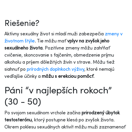
Riešenie?
Aktívny sexuálny život si mladí muži zabezpečia
zmeny v
životnom štýle
. Tie môžu mať
vplyv na zvyšok jeho
sexuálneho života
. Pozitívne zmeny môžu zahŕňať
cvičenie, skoncovanie s fajčením, obmedzenie príjmu
alkoholu a príjem dôležitých živín v strave. Môžu tiež
siahnuť po
prírodných doplnkoch výživy
, ktoré nemajú
vedľajšie účinky a
môžu s erekciou pomôcť
.
Páni “v najlepších rokoch”
(30 - 50)
Po svojom sexuálnom vrchole začína
prirodzený úbytok
testosterónu
, ktorý postupne klesá po zvyšok života.
Okrem poklesu sexuálnych aktivít môžu muži zaznamenať