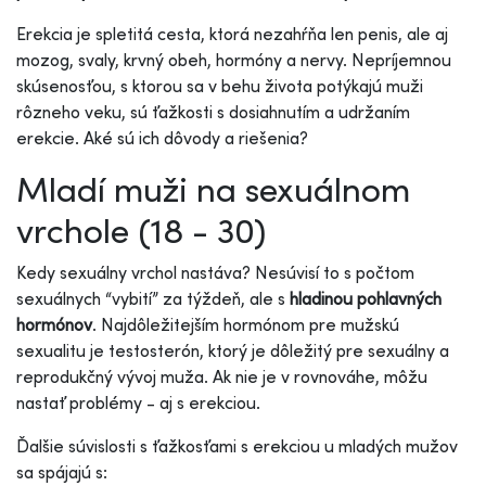
Erekcia je spletitá cesta, ktorá nezahŕňa len penis, ale aj
mozog, svaly, krvný obeh, hormóny a nervy. Nepríjemnou
skúsenosťou, s ktorou sa v behu života potýkajú muži
rôzneho veku, sú ťažkosti s dosiahnutím a udržaním
erekcie. Aké sú ich dôvody a riešenia?
Mladí muži na sexuálnom
vrchole (18 - 30)
Kedy sexuálny vrchol nastáva? Nesúvisí to s počtom
sexuálnych “vybití” za týždeň, ale s
hladinou pohlavných
hormónov
. Najdôležitejším hormónom pre mužskú
sexualitu je testosterón, ktorý je dôležitý pre sexuálny a
reprodukčný vývoj muža. Ak nie je v rovnováhe, môžu
nastať problémy - aj s erekciou.
Ďalšie súvislosti s ťažkosťami s erekciou u mladých mužov
sa spájajú s: