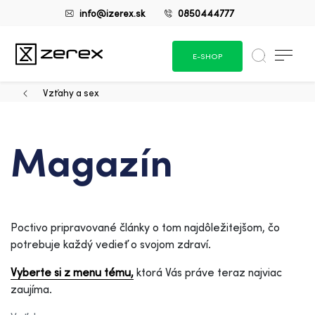
info@izerex.sk
0850444777
E-SHOP
Vzťahy a sex
Magazín
Poctivo pripravované články o tom najdôležitejšom, čo
potrebuje každý vedieť o svojom zdraví.
Vyberte si z menu tému,
ktorá Vás práve teraz najviac
zaujíma.