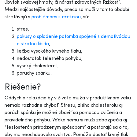
úbytok svalovej hmoty, či nárast zdravotných ťažkostí.
Medzi najčastejšie dôvody, prečo sa muži v tomto období
stretávajú s
problémami s erekciou
, sú:
stres,
pokusy o splodenie potomka spojené s demotiváciou
a stratou libida
,
liečba vysokého krvného tlaku,
nedostatok telesného pohybu,
vysoký cholesterol,
poruchy spánku.
Riešenie?
Oddych a relaxácia by v živote muža v produktívnom veku
nemala rozhodne chýbať. Stresu, zlého cholesterolu aj
porúch spánku je možné zbaviť sa pomocou cvičenia a
pravidelného pohybu. Vďaka nemu si muži zabezpečia aj
“testosterón prirodzeným spôsobom” a postarajú sa o to,
aby mu neochabovalo svalstvo. Pomôže dostať krvný tlak