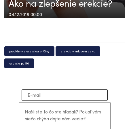
Ako na zlepšenie erekcie?
04.12.2019 00:00
problémy s erekciou príčiny
erekcia v mladom veku
erekcia po 50