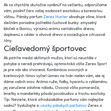
Ak sa chystáte skutočne vyniknúť na večierku, odporúčame
vám, posilniť čaro vašej osobnosti exotickou a korenistou
vôňou. Pánsky parfum
Zerex Hunter
obsahuje vône, ktoré
slečnám poriadne pošteklia čuchové bunky: zmyselný
klinček a škoricu, výraznú arómu santalového dreva,
doplnenú o céder a olivové drevo a osviežujúce citrusové
tóny.
Cieľavedomý športovec
Ak patríte medzi aktívnych mužov, ktorí sú neustále v
pohybe a neradi prehrávajú, optimistická vôňa Zerex Sport
je pre vás ako stvorená. Kombinácia ovocných a
kvetinových tónov vyčarí úsmev na tvári nielen vám, ale aj
dáme vašich snov. Aróma ruže, fialky, hyacintu a cyklaménu
jej zaručene zdvihne náladu. Ovocná vôňa pomaranča,
limetky a mandarínky pôsobí povzbudivo a trochu exoticky.
Tip: Neviete, ktoré afrodiziakálne parfumy vám najlepšie
sadnú? Vyskúšajte si
vzorky pánskych parfumov
Zerex a