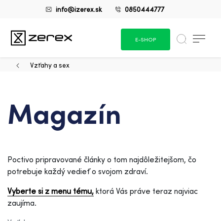
info@izerex.sk
0850444777
E-SHOP
Vzťahy a sex
Magazín
Poctivo pripravované články o tom najdôležitejšom, čo
potrebuje každý vedieť o svojom zdraví.
Vyberte si z menu tému,
ktorá Vás práve teraz najviac
zaujíma.