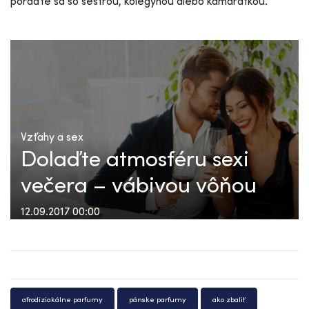
poraďte sa so sestrou, kolegyňou alebo kamarátkou.
Vzťahy a sex
Dolaďte atmosféru sexi
večera – vábivou vôňou
12.09.2017 00:00
afrodiziakálne parfumy
pánske parfumy
ako zbaliť