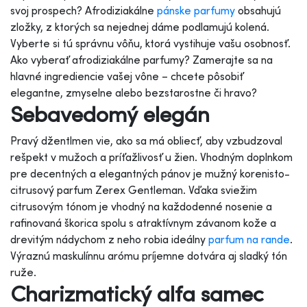
svoj prospech? Afrodiziakálne
pánske parfumy
obsahujú
zložky, z ktorých sa nejednej dáme podlamujú kolená.
Vyberte si tú správnu vôňu, ktorá vystihuje vašu osobnosť.
Ako vyberať afrodiziakálne parfumy? Zamerajte sa na
hlavné ingrediencie vašej vône – chcete pôsobiť
elegantne, zmyselne alebo bezstarostne či hravo?
Sebavedomý elegán
Pravý džentlmen vie, ako sa má obliecť, aby vzbudzoval
rešpekt v mužoch a príťažlivosť u žien. Vhodným doplnkom
pre decentných a elegantných pánov je mužný korenisto-
citrusový parfum Zerex Gentleman. Vďaka sviežim
citrusovým tónom je vhodný na každodenné nosenie a
rafinovaná škorica spolu s atraktívnym závanom kože a
drevitým nádychom z neho robia ideálny
parfum na rande
.
Výraznú maskulínnu arómu príjemne dotvára aj sladký tón
ruže.
Charizmatický alfa samec