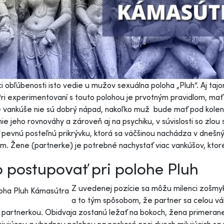
i obľúbenosti isto vedie u mužov sexuálna poloha „Pluh“. Aj tajo
ri experimentovaní s touto polohou je prvotným pravidlom, mať
vankúše nie sú dobrý nápad, nakoľko muž bude mať pod kolenami
ie jeho rovnováhy a zároveň aj na psychiku, v súvislosti so zlou 
 pevnú posteľnú prikrývku, ktorá sa väčšinou nachádza v dnešný
m. Žene (partnerke) je potrebné nachystať viac vankúšov, ktoré 
 postupovať pri polohe Pluh
Z uvedenej pozície sa môžu milenci zošmyk
a to tým spôsobom, že partner sa celou vá
 partnerkou. Obidvaja zostanú ležať na bokoch, žena primeran