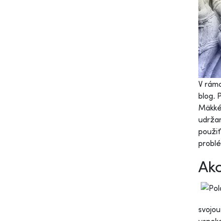
V rámc
blog
.
P
Mäkké 
udržan
použiť
problé
Ako
svojou