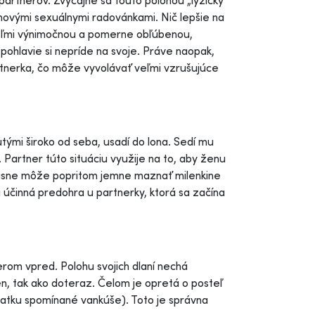
partnerov. Zvyčajne sa touto polohou „lyžičky“
 novými sexuálnymi radovánkami. Nič lepšie na
 veľmi výnimočnou a pomerne obľúbenou,
hlavie si nepríde na svoje. Práve naopak,
rtnerka, čo môže vyvolávať veľmi vzrušujúce
tými široko od seba, usadí do lona. Sedí mu
artner túto situáciu využije na to, aby ženu
účasne môže popritom jemne maznať milenkine
mi účinná predohra u partnerky, ktorá sa začína
erom vpred. Polohu svojich dlaní nechá
n, tak ako doteraz. Čelom je opretá o posteľ
čiatku spomínané vankúše). Toto je správna