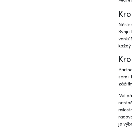
chvíľa
Kro
Násled
Svoju 
vankúš
každý 
Kro
Partne
sem i 
zážitky
Milí p
nestač
milost
radová
je výb