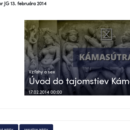
r JG 13. februára 2014
Vzťahy a sex
Úvod do tajomstiev Kám
17.02.2014 00:00
cké polohy
sexuálne polohy