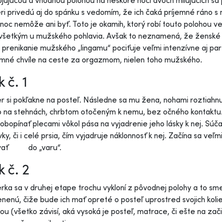
jujúcou a vhodnou polohou na neskoré noci dvoch milujúcich sa 
ri privedú aj do spánku s vedomím, že ich čaká príjemné ráno s
noc nemôže ani byť. Toto je okamih, ktorý robí touto polohou
šetkým u mužského pohlavia. Avšak to neznamená, že ženské po
 prenikanie mužského „lingamu“ pociťuje veľmi intenzívne aj pa
emné chvíle na ceste za orgazmom, nielen toho mužského.
 č. 1
r si pokľakne na posteľ. Následne sa mu žena, nohami roztiahnu
 na stehnách, chrbtom otočeným k nemu, bez očného kontaktu. P
obopínať plecami vôkol pása na vyjadrenie jeho lásky k nej. S
ky, či i celé prsia, čím vyjadruje náklonnosť k nej. Začína sa veľ
vať do „varu“.
k č. 2
rka sa v druhej etape trochu vykloní z pôvodnej polohy a to sm
enú, čiže bude ich mať opreté o posteľ uprostred svojich kolie
ou (všetko závisí, aká vysoká je posteľ, matrace, či ešte na za