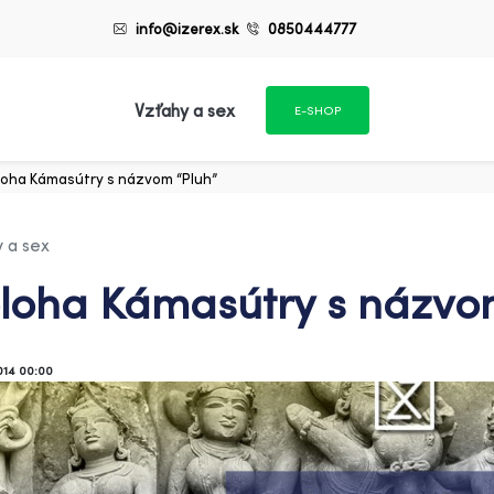
info@izerex.sk
0850444777
Vzťahy a sex
E-SHOP
loha Kámasútry s názvom “Pluh”
 a sex
loha Kámasútry s názvo
014 00:00