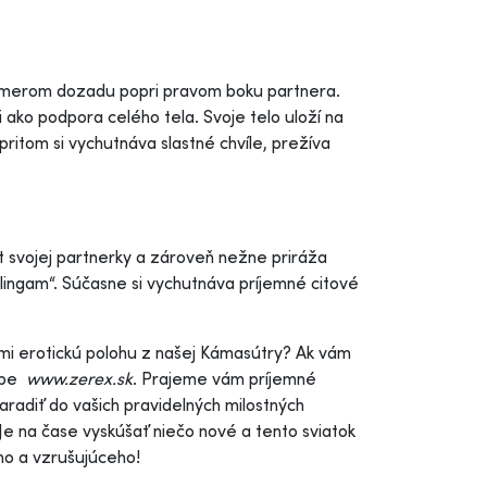
 smerom dozadu popri pravom boku partnera.
 ako podpora celého tela. Svoje telo uloží na
itom si vychutnáva slastné chvíle, prežíva
bát svojej partnerky a zároveň nežne priráža
„lingam“. Súčasne si vychutnáva príjemné citové
eľmi erotickú polohu z našej Kámasútry? Ak vám
webe
www.zerex.sk
. Prajeme vám príjemné
aradiť do vašich pravidelných milostných
 Je na čase vyskúšať niečo nové a tento sviatok
ého a vzrušujúceho!