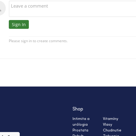
Shop
Intimita a
Vitamíny
urólogia
Vlasy
Prostata
Chudnutie
Pohyb
Trávenie