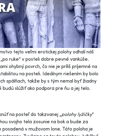
mstvo tejto veľmi erotickej polohy odhalí náš
 „po ruke“ v posteli dobre pevné vankúše.
 ohybný povrch, čo nie je príliš príjemné na
stabilitou na posteli. Ideálnym riešením by bolo
ch spálňach, takže by s tým nemal byť žiadny
budú slúžiť ako podpora pre ňu a jej telo.
núť na posteľ do takzvanej „
polohy lyžičky
“
hou svojho tela zosunie na bok a bude za
e posadená v mužovom lone. Táto poloha je