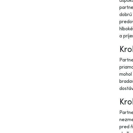
uspoko
partne
dobrú 
predov
hlboké
a príj
Krok
Partne
priamo
mohol 
bradav
dostá
Kro
Partne
nezmen
pred ň