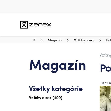
Magazín
Vzťahy a sex
Po
Vzťahy
Magazín
Po
17.02.2
Všetky kategórie
Vzťahy a sex (499)