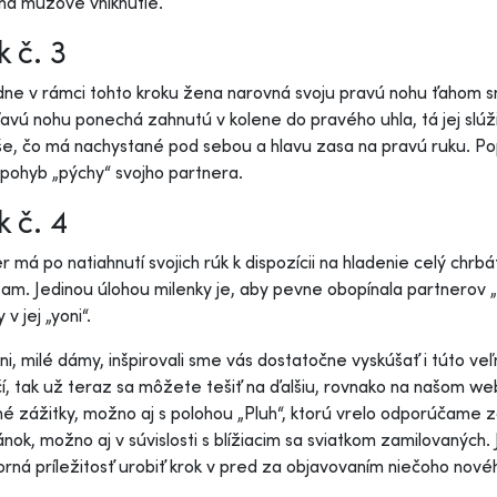
 na mužove vniknutie.
k č. 3
ne v rámci tohto kroku žena narovná svoju pravú nohu ťahom
ľavú nohu ponechá zahnutú v kolene do pravého uhla, tá jej slúži
e, čo má nachystané pod sebou a hlavu zasa na pravú ruku. Popr
pohyb „pýchy“ svojho partnera.
k č. 4
r má po natiahnutí svojich rúk k dispozícii na hladenie celý chr
tam. Jedinou úlohou milenky je, aby pevne obopínala partnerov 
 v jej „yoni“.
áni, milé dámy, inšpirovali sme vás dostatočne vyskúšať i túto v
í, tak už teraz sa môžete tešiť na ďalšiu, rovnako na našom 
né zážitky, možno aj s polohou „Pluh“, ktorú vrelo odporúčame z
nok, možno aj v súvislosti s blížiacim sa sviatkom zamilovaných.
orná príležitosť urobiť krok v pred za objavovaním niečoho nov