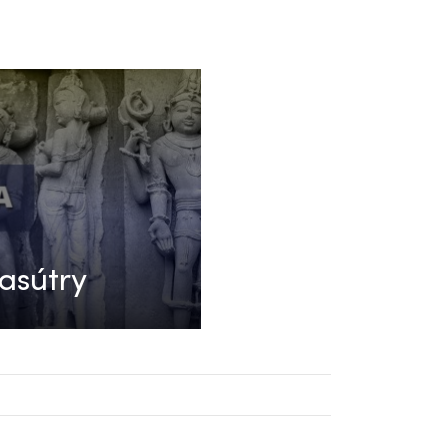
asútry