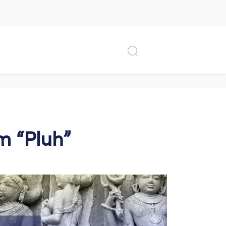
m “Pluh”