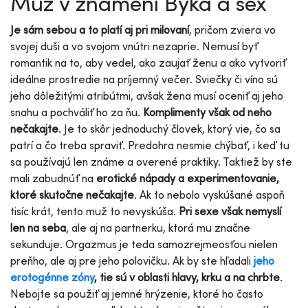
Muž v znamení Býka a sex
Je sám sebou a to platí aj pri milovaní
, pričom zviera vo
svojej duši a vo svojom vnútri nezaprie. Nemusí byť
romantik na to, aby vedel, ako zaujať ženu a ako vytvoriť
ideálne prostredie na príjemný večer. Sviečky či víno sú
jeho dôležitými atribútmi, avšak žena musí oceniť aj jeho
snahu a pochváliť ho za ňu.
Komplimenty však od neho
nečakajte
. Je to skôr jednoduchý človek, ktorý vie, čo sa
patrí a čo treba spraviť. Predohra nesmie chýbať, i keď tu
sa používajú len známe a overené praktiky. Taktiež by ste
mali zabudnúť na
erotické nápady a experimentovanie,
ktoré skutočne nečakajte
. Ak to nebolo vyskúšané aspoň
tisíc krát, tento muž to nevyskúša.
Pri sexe však nemyslí
len na seba
, ale aj na partnerku, ktorá mu značne
sekunduje. Orgazmus je teda samozrejmeosťou nielen
preňho, ale aj pre jeho polovičku. Ak by ste hľadali
jeho
erotogénne zóny
, tie sú v oblasti hlavy, krku a na chrbte
.
Nebojte sa použiť aj jemné hrýzenie, ktoré ho často