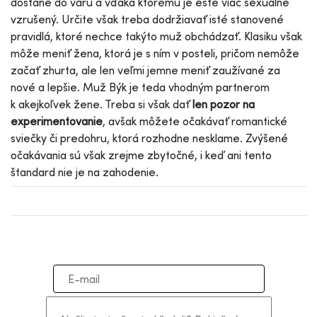
dostane do varu a vďaka ktorému je ešte viac sexuálne
vzrušený. Určite však treba dodržiavať isté stanovené
pravidlá, ktoré nechce takýto muž obchádzať. Klasiku však
môže meniť žena, ktorá je s ním v posteli, pričom nemôže
začať zhurta, ale len veľmi jemne meniť zaužívané za
nové a lepšie. Muž Býk je teda vhodným partnerom
k akejkoľvek žene. Treba si však dať
len pozor na
experimentovanie
, avšak môžete očakávať romantické
sviečky či predohru, ktorá rozhodne nesklame. Zvýšené
očakávania sú však zrejme zbytočné, i keď ani tento
štandard nie je na zahodenie.