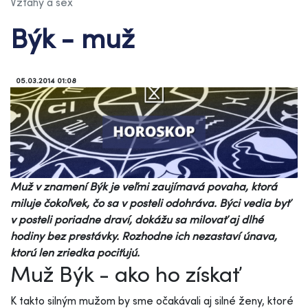
Vzťahy a sex
Býk - muž
05.03.2014 01:08
Muž v znamení Býk je veľmi zaujímavá povaha, ktorá
miluje čokoľvek, čo sa v posteli odohráva. Býci vedia byť
v posteli poriadne draví, dokážu sa milovať aj dlhé
hodiny bez prestávky. Rozhodne ich nezastaví únava,
ktorú len zriedka pociťujú.
Muž Býk - ako ho získať
K takto silným mužom by sme očakávali aj silné ženy, ktoré