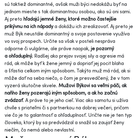
sú taktiež dominantné, avšak muži býci nedokážu byť na
jednom mieste s tak dominantnou osobou, ako sú oni sami.
Aj preto
hľadajú jemné ženy, ktoré možno častejšie
prikývnu na ich nápady
a dokážu ich zrealizovať. Aj preto je
muž Býk neustále dominantný a svoje postavenie využíva
vo svoj prospech. Určite sa však v posteli nespráva
odporne či vulgárne, ale práve naopak,
je pozorný
a ohľaduplný.
Radšej ako prejav svojej sily a agresie má
rád, ak môže byť k žene jemný a dopriať jej pocit blaha
a šťastia celkom iným spôsobom. Takýto muž má rád, ak si
môže dať na seba niečo, o čom je presvedčený, že v tom
vyzerá skutočne skvele.
Mužovi Býkovi sa veľmi páči, ak
naňho ženy pozerajú iným spôsobom, a ak ho začnú
zvádzať
. A práve to je jeho cieľ. Viac ako samotu si užíva
chvíle s priateľmi či s partnerkou na dobrej večeri, pričom
vie čo je to galantnosť a ohľaduplnosť. Uričte nie je ten typ
človeka, ktorý by sa predvádzal a snažil sa zaujať ženy
niečím, čo nemá alebo nevlastní.