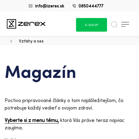
info@izerex.sk
0850444777
E-SHOP
Vzťahy a sex
Magazín
Poctivo pripravované články o tom najdôležitejšom, čo
potrebuje každý vedieť o svojom zdraví.
Vyberte si z menu tému,
ktorá Vás práve teraz najviac
zaujíma.