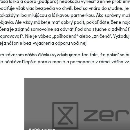
Vaša láska a opora (podpora) nedokážu vyriešiť ženine problémy 
pociťuje však viac bezpečia vo chvíli, keď sa vnára do studne. 
zakaždým iba milujúcou a láskavou partnerkou. Ako správny muž
objavia. Ale vždy môžete mať dobrý pocit, pokiaľ dáte žene naj
Žena je zdatná samovoľne sa odvrátiť od dna studne a zdvihnúť
„opravovať“. Nie je vôbec „poškodená“ alebo „zničená“. Vyžaduj
jej znášanie bez vyjadrenia odporu voči nej.
záverom nášho článku vyzdvihujeme ten fakt, že pokiaľ sa bu
 očakávať lepšie porozumenie a pochopenie v rámci vášho vzť
Vzťahy a sex