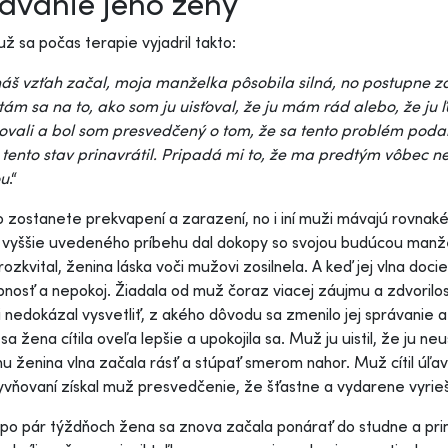
ávanie jeho ženy
už sa počas terapie vyjadril takto:
áš vzťah začal, moja manželka pôsobila silná, no postupne za
m sa na to, ako som ju uisťoval, že ju mám rád alebo, že ju ľ
vali a bol som presvedčený o tom, že sa tento problém podari
 tento stav prinavrátil. Pripadá mi to, že ma predtým vôbec 
u
.“
zostanete prekvapení a zarazení, no i iní muži mávajú rovnaké 
vyššie uvedeného príbehu dal dokopy so svojou budúcou manželko
rozkvital, ženina láska voči mužovi zosilnela. A keď jej vlna doci
nosť a nepokoj. Žiadala od muž čoraz viacej záujmu a zdvorilost
 nedokázal vysvetliť, z akého dôvodu sa zmenilo jej správanie 
 sa žena cítila oveľa lepšie a upokojila sa. Muž ju uistil, že ju n
u ženina vlna začala rásť a stúpať smerom nahor. Muž cítil ú
yvňovaní získal muž presvedčenie, že šťastne a vydarene vyrieš
po pár týždňoch žena sa znova začala ponárať do studne a prinav