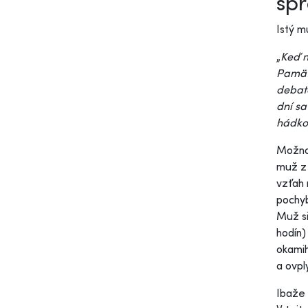
spr
Istý m
„
Keď n
Pamätá
debato
dní sa
hádko
Možno 
muž z 
vzťah 
pochyb
Muž si
hodín)
okamih
a ovpl
Ibaže 