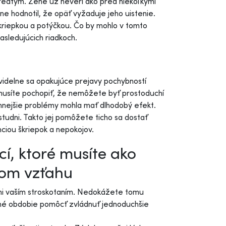
 predtým. Žene už neverí ako pred niekoľkými
vne hodnotil, že opäť vyžaduje jeho uistenie.
kriepkou a potýčkou. Čo by mohlo v tomto
asledujúcich riadkoch.
videlne sa opakujúce prejavy pochybností
usíte pochopiť, že nemôžete byť prostoduchí
omnejšie problémy mohla mať dlhodobý efekt.
studni. Takto jej pomôžete ticho sa dostať
iou škriepok a nepokojov.
í, ktoré musíte ako
šom vzťahu
ani vaším stroskotaním. Nedokážete tomu
ročné obdobie pomôcť zvládnuť jednoduchšie