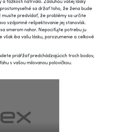
a ťažkosti natrvalo. Zásluhou vašej lásky
Je prostomyseľné sa držať toho, že žena bude
 musíte predvídať, že problémy sa určite
avo vzájomné rešpektovanie jej stanovísk.
 sa smerom nahor. Nepociťujte potrebu ju
e však iba vašu lásku, porozumenie a celkové
dete pridŕžať predchádzajúcich troch bodov,
ahu s vašou milovanou polovičkou.