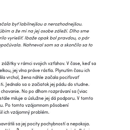
čala byť labilnejšou a nerozhodnejšou.
úbim a že mi na jej osobe záleží. Dlho sme
lo vyriešiť. Ibaže opak bol pravdou, o pár
nepočúvala. Nahneval som sa a skončilo sa to
zážitky v rámci svojich vzťahov. V čase, keď sa
u, jej vlna práve rástla. Plynutím času ich
elila vrchol, žena náhle začala pociťovať
i. Jednalo sa o začiatok jej pádu do studne.
a chovanie. No po dlhom rozprávaní sa (viac
eustále miluje a úslužne jej dá podporu. V tomto
ľavu. Po tomto vzájomnom pôsobení
il ich vzájomný problém.
rátili sa jej pocity pochybností a nepokoja.