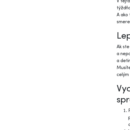
V tejt
týždňa
A ako 
smere 
Lep
Ak ste
a nepo
a deti
Musíte
celým 
Vyc
spr