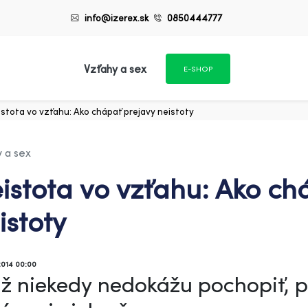
info@izerex.sk
0850444777
Vzťahy a sex
E-SHOP
istota vo vzťahu: Ako chápať prejavy neistoty
 a sex
istota vo vzťahu: Ako ch
istoty
2014 00:00
 niekedy nedokážu pochopiť, p