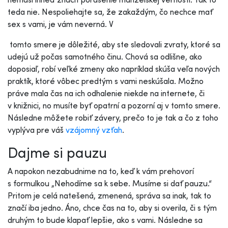
teda nie. Nespoliehajte sa, že zakaždým, čo nechce mať
sex s vami, je vám neverná. V
tomto smere je dôležité, aby ste sledovali zvraty, ktoré sa
udejú už počas samotného činu. Chová sa odlišne, ako
doposiaľ, robí veľké zmeny ako napríklad skúša veľa nových
praktík, ktoré vôbec predtým s vami neskúšala. Možno
práve mala čas na ich odhalenie niekde na internete, či
v knižnici, no musíte byť opatrní a pozorní aj v tomto smere.
Následne môžete robiť závery, prečo to je tak a čo z toho
vyplýva pre váš
vzájomný vzťah
.
Dajme si pauzu
A napokon nezabudnime na to, keď k vám prehovorí
s formulkou „Nehodíme sa k sebe. Musíme si dať pauzu.“
Pritom je celá natešená, zmenená, správa sa inak, tak to
značí iba jedno. Áno, chce čas na to, aby si overila, či s tým
druhým to bude klapať lepšie, ako s vami. Následne sa