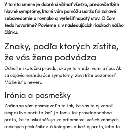
V tomto smere je dobré si všímať všetko, predovšetkým
hlavné symptómy, ktoré vám pomôžu udržať si zdravé
sebavedomie a rovnako aj vyriešiť napätý stav. O čom
teda hovoríme? Povieme si v nasledujúcich riadkoch nášho
článku.
Znaky, podľa ktorých zistíte,
že vás žena podvádza
Odhaľte skutočnú pravdu, ako je to medzi vami a ňou. Ak
sa objavia nasledujúce symptómy, zbystrite pozornosť.
Môže ísť o neveru.
Irónia a posmešky
Začína sa vám posmievať a to tak, že vás to aj zabolí,
respektíve pocítite žiaľ. Je tomu tak pravdepodobne
preto, že to uskutočňuje za prítomnosti vašich známych,
rodinných príslušníkov, či kolegami a tiež aj preto, lebo to