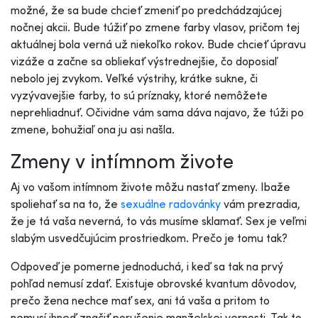
možné, že sa bude chcieť zmeniť po predchádzajúcej
nočnej akcii. Bude túžiť po zmene farby vlasov, pričom tej
aktuálnej bola verná už niekoľko rokov. Bude chcieť úpravu
vizáže a začne sa obliekať výstrednejšie, čo doposiaľ
nebolo jej zvykom. Veľké výstrihy, krátke sukne, či
vyzývavejšie farby, to sú príznaky, ktoré nemôžete
neprehliadnuť. Očividne vám sama dáva najavo, že túži po
zmene, bohužiaľ ona ju asi našla.
Zmeny v intímnom živote
Aj vo vašom intímnom živote môžu nastať zmeny. Ibaže
spoliehať sa na to, že
sexuálne radovánky
vám prezradia,
že je tá vaša neverná, to vás musíme sklamať. Sex je veľmi
slabým usvedčujúcim prostriedkom. Prečo je tomu tak?
Odpoveď je pomerne jednoduchá, i keď sa tak na prvý
pohľad nemusí zdať. Existuje obrovské kvantum dôvodov,
prečo žena nechce mať sex, ani tá vaša a pritom to
nemusí ihneď značiť porušenie manželskej vernosti. Tak to