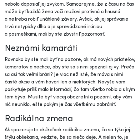
nebolo doposiaľ jej zvykom. Samozrejme, že z času na čas
môže byť každá žena voči mužovi protivná a hnusná
a netreba robiť unáhlené závery. Avšak, ak jej správanie
trvá netypicky dlho a je sprevádzané iróniou
a posmeškami, mali by ste zbystriť pozornosť.
Neznámi kamaráti
Rovnako by ste mali byť na pozore, ak má nových priateľov,
kamarátov a nechce, aby ste sa s nimi spoznali aj vy. Prečo
sa asi tak veľmi bráni? Je viac než isté, že máva s nimi
časté akcie a vám hovorí len o niektorých. Navyše vám
poskytuje príliš málo informácií, čo tam všetko robia a s kým
tam býva. Musíte byť viacej obozretní a pozorní, aby vám
nič neuniklo, ešte pokým je čas všetkému zabrániť.
Radikálna zmena
Ak spozorujete akúkoľvek radikálnu zmenu, čo sa týka jej
štýlu obliekania, vedzte, že sa niečo deje. A nielen to, je