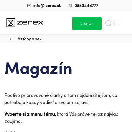
info@izerex.sk
0850444777
E-SHOP
Vzťahy a sex
Magazín
Poctivo pripravované články o tom najdôležitejšom, čo
potrebuje každý vedieť o svojom zdraví.
Vyberte si z menu tému,
ktorá Vás práve teraz najviac
zaujíma.