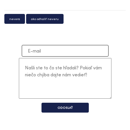
nevera
ako odhaliť neveru
ODOSLAŤ