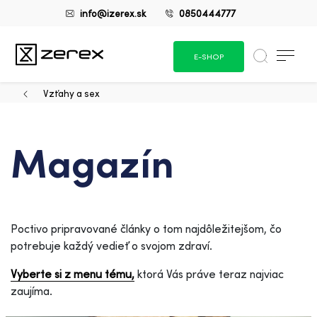
info@izerex.sk
0850444777
E-SHOP
Vzťahy a sex
Magazín
Poctivo pripravované články o tom najdôležitejšom, čo
potrebuje každý vedieť o svojom zdraví.
Vyberte si z menu tému,
ktorá Vás práve teraz najviac
zaujíma.