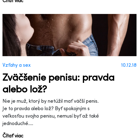
Čítať viac
Vzťahy a sex
10.12.18
Zväčšenie penisu: pravda
alebo lož?
Nie je muž, ktorý by netúžil mať väčší penis.
Je to pravda alebo lož? Byť spokojným s
veľkosťou svojho penisu, nemusí byť až také
jednoduché....
Čítať viac