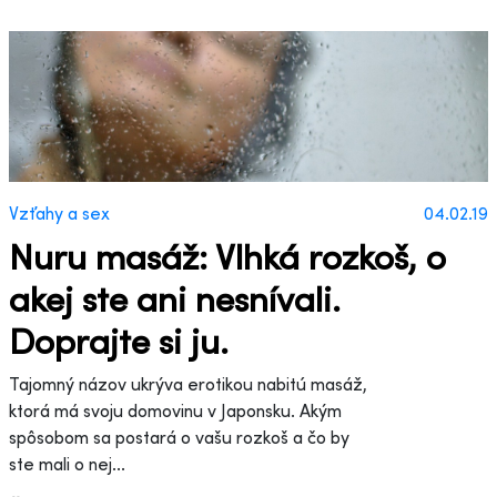
Vzťahy a sex
04.02.19
Nuru masáž: Vlhká rozkoš, o
akej ste ani nesnívali.
Doprajte si ju.
Tajomný názov ukrýva erotikou nabitú masáž,
ktorá má svoju domovinu v Japonsku. Akým
spôsobom sa postará o vašu rozkoš a čo by
ste mali o nej...