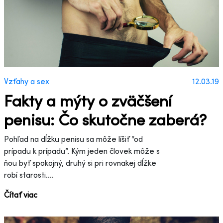
Vzťahy a sex
12.03.19
Fakty a mýty o zväčšení
penisu: Čo skutočne zaberá?
Pohľad na dĺžku penisu sa môže líšiť “od
prípadu k prípadu”. Kým jeden človek môže s
ňou byť spokojný, druhý si pri rovnakej dĺžke
robí starosti....
Čítať viac