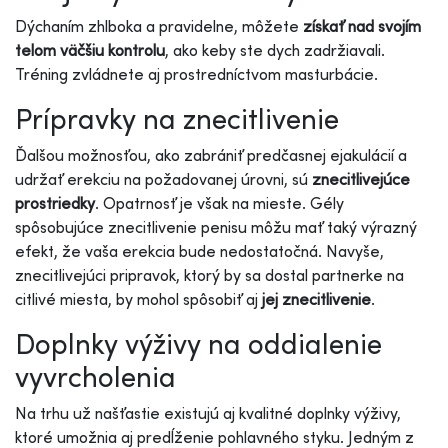
Dýchaním zhlboka a pravidelne, môžete
získať nad svojím
telom väčšiu kontrolu
, ako keby ste dych zadržiavali.
Tréning zvládnete aj prostredníctvom masturbácie.
Prípravky na znecitlivenie
Ďalšou možnosťou, ako zabrániť predčasnej ejakulácií a
udržať erekciu na požadovanej úrovni, sú
znecitlivejúce
prostriedky
. Opatrnosť je však na mieste. Gély
spôsobujúce znecitlivenie penisu môžu mať taký výrazný
efekt, že vaša erekcia bude nedostatočná. Navyše,
znecitlivejúci pripravok, ktorý by sa dostal partnerke na
citlivé miesta, by mohol spôsobiť aj
jej znecitlivenie
.
Doplnky výživy na oddialenie
vyvrcholenia
Na trhu už našťastie existujú aj kvalitné doplnky výživy,
ktoré umožnia aj predĺženie pohlavného styku. Jedným z