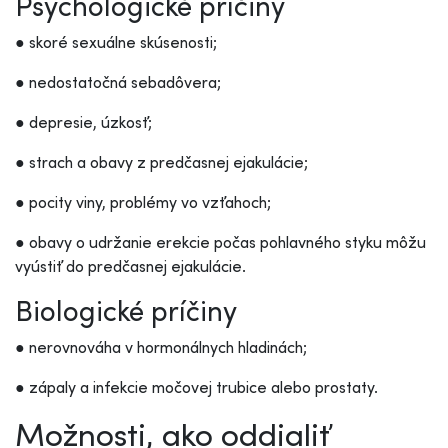
Psychologické príčiny
● skoré sexuálne skúsenosti;
● nedostatočná sebadôvera;
● depresie, úzkosť;
● strach a obavy z predčasnej ejakulácie;
● pocity viny, problémy vo vzťahoch;
● obavy o udržanie erekcie počas pohlavného styku môžu
vyústiť do predčasnej ejakulácie.
Biologické príčiny
● nerovnováha v hormonálnych hladinách;
● zápaly a infekcie močovej trubice alebo prostaty.
Možnosti, ako oddialiť