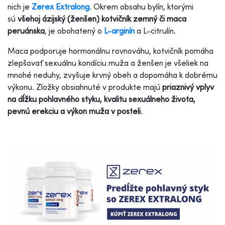
nich je
Zerex Extralong
. Okrem obsahu bylín, ktorými
sú
všehoj ázijský (ženšen) kotvičník zemný či maca
peruánska
, je obohatený o
L-arginín
a L-citrulín.
Maca podporuje hormonálnu rovnováhu, kotvičník pomáha
zlepšovať sexuálnu kondíciu muža a ženšen je všeliek na
mnohé neduhy, zvyšuje krvný obeh a dopomáha k dobrému
výkonu. Zložky obsiahnuté v produkte majú
priaznivý vplyv
na dĺžku pohlavného styku, kvalitu sexuálneho života,
pevnú erekciu a výkon muža v posteli
.