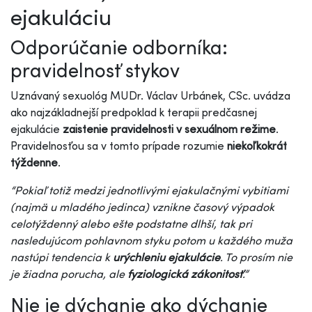
ejakuláciu
Odporúčanie odborníka:
pravidelnosť stykov
Uznávaný sexuológ MUDr. Václav Urbánek, CSc. uvádza
ako najzákladnejší predpoklad k terapii predčasnej
ejakulácie
zaistenie pravidelnosti v sexuálnom režime
.
Pravidelnosťou sa v tomto prípade rozumie
niekoľkokrát
týždenne
.
“Pokiaľ totiž medzi jednotlivými ejakulačnými vybitiami
(najmä u mladého jedinca) vznikne časový výpadok
celotýždenný alebo ešte podstatne dlhší, tak pri
nasledujúcom pohlavnom styku potom u každého muža
nastúpi tendencia k
urýchleniu ejakulácie
. To prosím nie
je žiadna porucha, ale
fyziologická zákonitosť
.”
Nie je dýchanie ako dýchanie