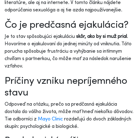
literatúre, ale aj na internete. V tomto článku nájdete
odporúčania sexuológa a aj tie azda najpoužívanejšie.
Čo je predčasná ejakulácia?
Je to stav spôsobujúci ejakuláciu
skôr, ako by si muž prial
.
Hovoríme o ejakulovaní do jednej minúty od vniknutia. Táto
porucha spôsobuje frustráciu a vyhýbanie sa intímnym
chvíľam s partnerkou, čo môže mať za následok narušenie
vzťahov.
Príčiny vzniku nepríjemného
stavu
Odpoveď na otázku, prečo sa predčasná ejakulácia
dostala do vášho života, môže mať hneď niekoľko dôvodov.
Tie odborníci z
Mayo Clinic
rozdeľujú do dvoch základných
skupín: psychologické a biologické.