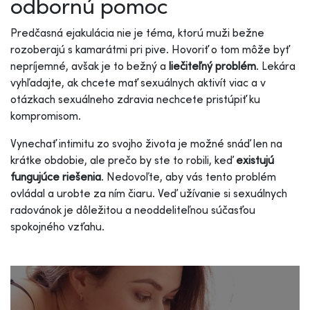
odbornú pomoc
Predčasná ejakulácia nie je téma, ktorú muži bežne
rozoberajú s kamarátmi pri pive. Hovoriť o tom môže byť
nepríjemné, avšak je to bežný a
liečiteľný problém
. Lekára
vyhľadajte, ak chcete mať sexuálnych aktivít viac a v
otázkach sexuálneho zdravia nechcete pristúpiť ku
kompromisom.
Vynechať intimitu zo svojho života je možné snáď len na
krátke obdobie, ale prečo by ste to robili, keď
existujú
fungujúce riešenia
. Nedovoľte, aby vás tento problém
ovládal a urobte za ním čiaru. Veď užívanie si sexuálnych
radovánok je dôležitou a neoddeliteľnou súčasťou
spokojného vzťahu.