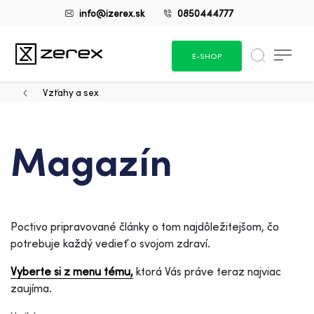
info@izerex.sk
0850444777
E-SHOP
Vzťahy a sex
Magazín
Poctivo pripravované články o tom najdôležitejšom, čo
potrebuje každý vedieť o svojom zdraví.
Vyberte si z menu tému,
ktorá Vás práve teraz najviac
zaujíma.