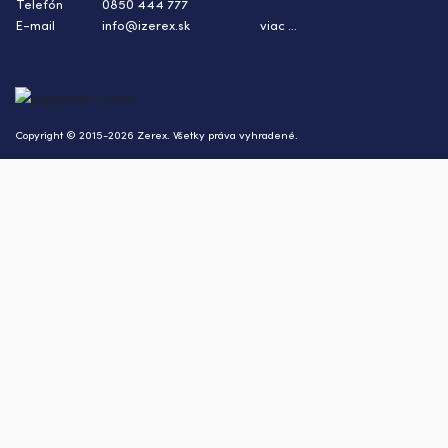
Telefón
0850 444 777
E-mail
info@izerex.sk
viac ...
Copyright © 2015-2026 Zerex. Všetky práva vyhradené.