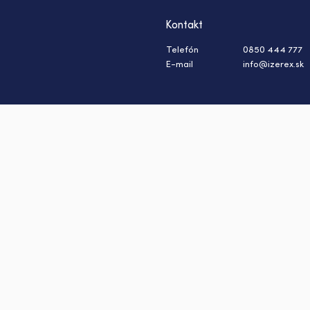
Kontakt
Telefón
0850 444 777
E-mail
info@izerex.sk