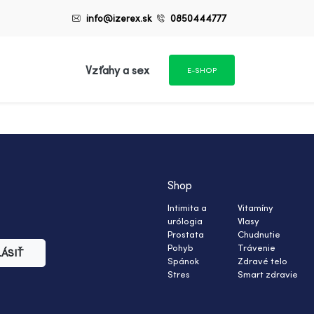
info@izerex.sk
0850444777
Vzťahy a sex
E-SHOP
Shop
Intimita a
Vitamíny
urólogia
Vlasy
Prostata
Chudnutie
Pohyb
Trávenie
LÁSIŤ
Spánok
Zdravé telo
Stres
Smart zdravie