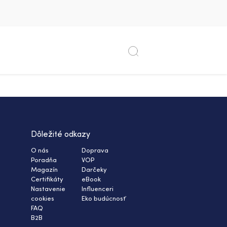
Dôležité odkazy
O nás
Doprava
Poradňa
VOP
Magazín
Darčeky
Certifikáty
eBook
Nastavenie
Influenceri
cookies
Eko budúcnosť
FAQ
B2B