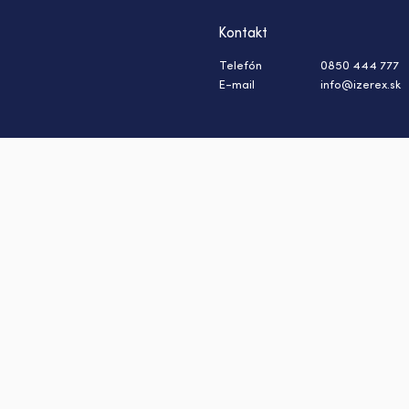
Kontakt
Telefón
0850 444 777
E-mail
info@izerex.sk