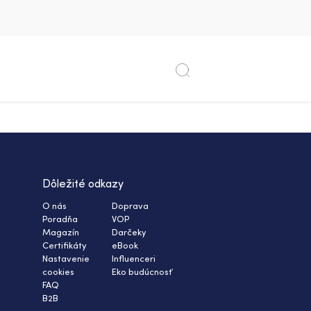
Dôležité odkazy
O nás
Doprava
Poradňa
VOP
Magazín
Darčeky
Certifikáty
eBook
Nastavenie
Influenceri
cookies
Eko budúcnosť
FAQ
B2B