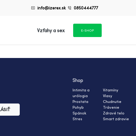
info@izerex.sk
0850444777
Vzťahy a sex
E-SHOP
Shop
Intimita a
Vitamíny
urólogia
Vlasy
Prostata
Chudnutie
Pohyb
Trávenie
LÁSIŤ
Spánok
Zdravé telo
Stres
Smart zdravie