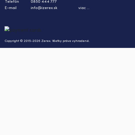
Telefón
0850 444 777
E-mail
info@izerex.sk
viac ...
Copyright © 2015-2026 Zerex. Všetky práva vyhradené.