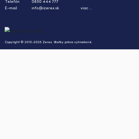
Telefón
0850 444 777
E-mail
info@izerex.sk
viac ...
Copyright © 2015-2026 Zerex. Všetky práva vyhradené.