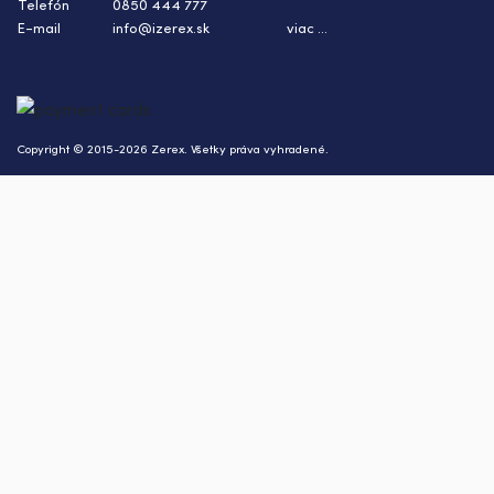
Telefón
0850 444 777
E-mail
info@izerex.sk
viac ...
Copyright © 2015-2026 Zerex. Všetky práva vyhradené.