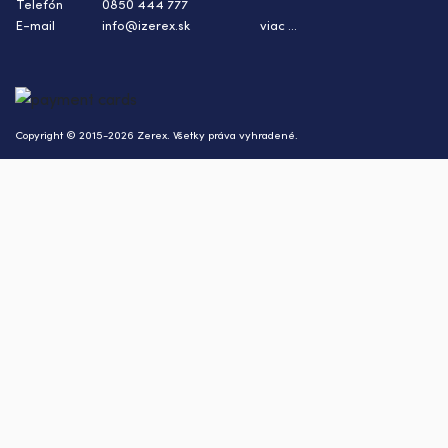
Telefón
0850 444 777
E-mail
info@izerex.sk
viac ...
Copyright © 2015-2026 Zerex. Všetky práva vyhradené.