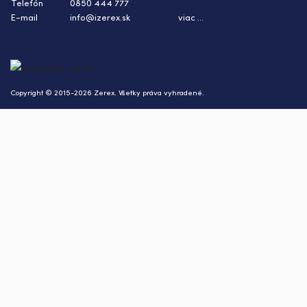
Telefón
0850 444 777
E-mail
info@izerex.sk
viac ...
Copyright © 2015-2026 Zerex. Všetky práva vyhradené.