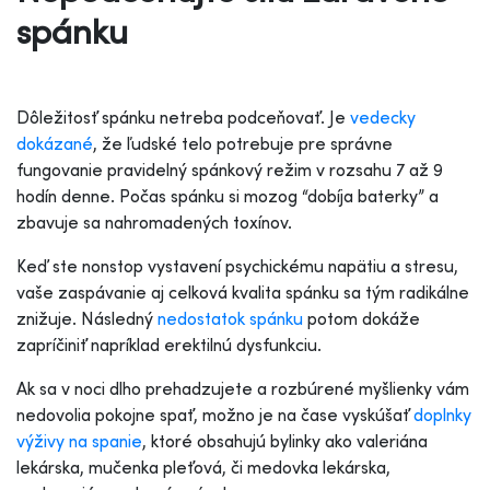
spánku
Dôležitosť spánku netreba podceňovať. Je
vedecky
dokázané
, že ľudské telo potrebuje pre správne
fungovanie pravidelný spánkový režim v rozsahu 7 až 9
hodín denne. Počas spánku si mozog “dobíja baterky” a
zbavuje sa nahromadených toxínov.
Keď ste nonstop vystavení psychickému napätiu a stresu,
vaše zaspávanie aj celková kvalita spánku sa tým radikálne
znižuje. Následný
nedostatok spánku
potom dokáže
zapríčiniť napríklad erektilnú dysfunkciu.
Ak sa v noci dlho prehadzujete a rozbúrené myšlienky vám
nedovolia pokojne spať, možno je na čase vyskúšať
doplnky
výživy na spanie
, ktoré obsahujú bylinky ako valeriána
lekárska, mučenka pleťová, či medovka lekárska,