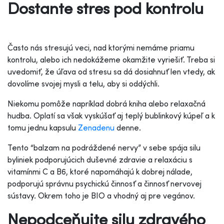
Dostante stres pod kontrolu
Často nás stresujú veci, nad ktorými nemáme priamu
kontrolu, alebo ich nedokážeme okamžite vyriešiť. Treba si
uvedomiť, že úľava od stresu sa dá dosiahnuť len vtedy, ak
dovolíme svojej mysli a telu, aby si oddýchli.
Niekomu pomôže napríklad dobrá kniha alebo relaxačná
hudba. Oplatí sa však vyskúšať aj teplý bublinkový kúpeľ a k
tomu jednu kapsulu
Zenadenu
denne.
Tento “balzam na podráždené nervy” v sebe spája silu
byliniek podporujúcich duševné zdravie a relaxáciu s
vitamínmi C a B6, ktoré napomáhajú k dobrej nálade,
podporujú správnu psychickú činnosť a činnosť nervovej
sústavy. Okrem toho je BIO a vhodný aj pre vegánov.
Nepodceňujte silu zdravého