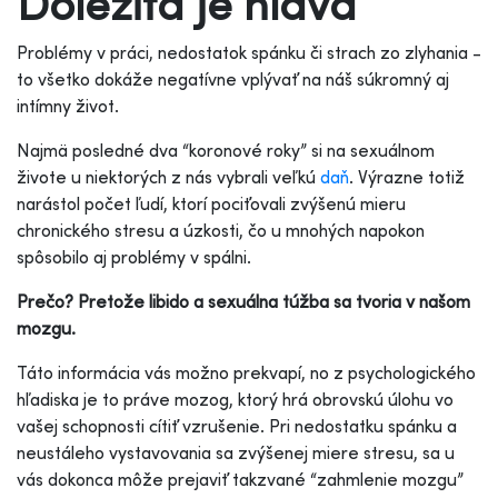
Dôležitá je hlava
Problémy v práci, nedostatok spánku či strach zo zlyhania -
to všetko dokáže negatívne vplývať na náš súkromný aj
intímny život.
Najmä posledné dva “koronové roky” si na sexuálnom
živote u niektorých z nás vybrali veľkú
daň
. Výrazne totiž
narástol počet ľudí, ktorí pociťovali zvýšenú mieru
chronického stresu a úzkosti, čo u mnohých napokon
spôsobilo aj problémy v spálni.
Prečo?
Pretože libido a sexuálna túžba sa tvoria v našom
mozgu.
Táto informácia vás možno prekvapí, no z psychologického
hľadiska je to práve mozog, ktorý hrá obrovskú úlohu vo
vašej schopnosti cítiť vzrušenie. Pri nedostatku spánku a
neustáleho vystavovania sa zvýšenej miere stresu, sa u
vás dokonca môže prejaviť takzvané “zahmlenie mozgu”