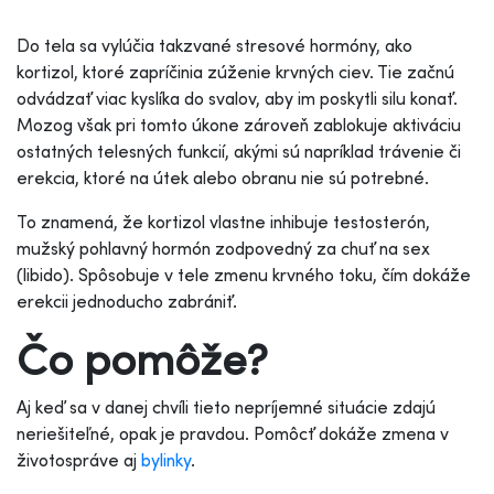
Do tela sa vylúčia takzvané stresové hormóny, ako
kortizol, ktoré zapríčinia zúženie krvných ciev. Tie začnú
odvádzať viac kyslíka do svalov, aby im poskytli silu konať.
Mozog však pri tomto úkone zároveň zablokuje aktiváciu
ostatných telesných funkcií, akými sú napríklad trávenie či
erekcia, ktoré na útek alebo obranu nie sú potrebné.
To znamená, že kortizol vlastne inhibuje testosterón,
mužský pohlavný hormón zodpovedný za chuť na sex
(libido). Spôsobuje v tele zmenu krvného toku, čím dokáže
erekcii jednoducho zabrániť.
Čo pomôže?
Aj keď sa v danej chvíli tieto nepríjemné situácie zdajú
neriešiteľné, opak je pravdou. Pomôcť dokáže zmena v
životospráve aj
bylinky
.