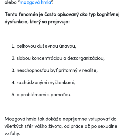
alebo “
mozgová hmla
”.
Tento fenomén je často opisovaný ako typ kognitívnej
dysfunkcie, ktorý sa prejavuje:
celkovou duševnou únavou,
slabou koncentráciou a dezorganizáciou,
neschopnosťou byť prítomný v realite,
rozhádzanými myšlienkami,
a problémami s pamäťou.
Mozgová hmla tak dokáže nepríjemne vstupovať do
všetkých sfér vášho života, od práce až po sexuálne
vzťahy.