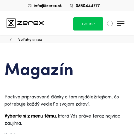
info@izerex.sk
0850444777
E-SHOP
Vzťahy a sex
Magazín
Poctivo pripravované články o tom najdôležitejšom, čo
potrebuje každý vedieť o svojom zdraví.
Vyberte si z menu tému,
ktorá Vás práve teraz najviac
zaujíma.