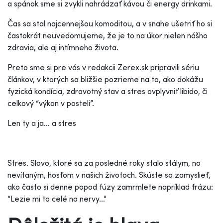
a spánok sme si zvykli nahrádzať kávou či energy drinkami.
Čas sa stal najcennejšou komoditou, a v snahe ušetriť ho si
častokrát neuvedomujeme, že je to na úkor nielen nášho
zdravia, ale aj intímneho života.
Preto sme si pre vás v redakcii Zerex.sk pripravili sériu
článkov, v ktorých sa bližšie pozrieme na to, ako dokážu
fyzická kondícia, zdravotný stav a stres ovplyvniť libido, či
celkový “výkon v posteli”.
Len ty a ja… a stres
Stres. Slovo, ktoré sa za posledné roky stalo stálym, no
nevítaným, hosťom v našich životoch. Skúste sa zamyslieť,
ako často si denne popod fúzy zamrmlete napríklad frázu:
“Lezie mi to celé na nervy…"