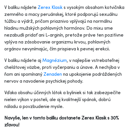
V balíku nájdete
Zerex Klasik
s vysokým obsahom kotvičníka
zemného a macy peruánskej, ktoré podporujú sexuálnu
túžbu a výdrž, pričom priaznivo vplývajú na normálnu
hladinu mužských pohlavných hormónov. Do mixu sme
nezabudli pridať ani L-arginín, pretože práve ten pozitívne
vplýva na zásobovanie organizmu krvou, pohlavných
orgánov nevynímajúc, čím prispieva k pevnej erekcii.
V balíku nájdete aj
Magnézium
, v najlepšie vstrebateľnej
chelátovej väzbe, proti vyčerpaniu a únave. A nechýba v
ňom ani spomínaný
Zenaden
na upokojenie podráždených
nervov a navodenie psychickej pohody.
Vďaka obsahu účinných látok a byliniek si tak zabezpečíte
nielen výkon v posteli, ale aj kvalitnejší spánok, dobrú
náladu a povzbudenie mysle.
Navyše, len v tomto balíku dostanete Zerex Klasik s 30%
zľavou!