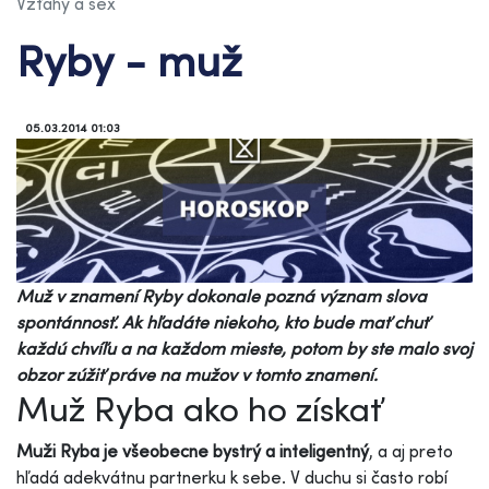
Vzťahy a sex
Ryby - muž
05.03.2014 01:03
Muž v znamení Ryby dokonale pozná význam slova
spontánnosť. Ak hľadáte niekoho, kto bude mať chuť
každú chvíľu a na každom mieste, potom by ste malo svoj
obzor zúžiť práve na mužov v tomto znamení.
Muž Ryba ako ho získať
Muži Ryba je všeobecne bystrý a inteligentný
, a aj preto
hľadá adekvátnu partnerku k sebe. V duchu si často robí