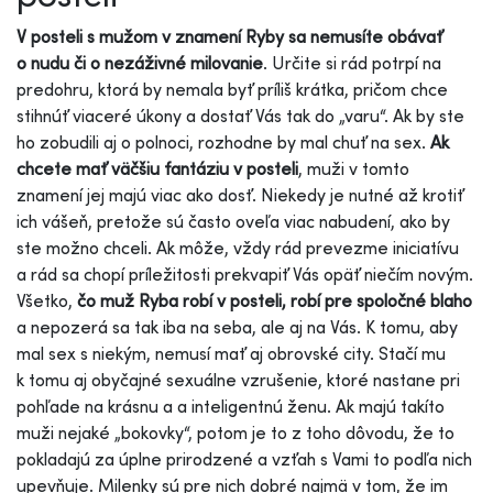
V posteli s mužom v znamení Ryby sa nemusíte obávať
o nudu či o nezáživné milovanie
. Určite si rád potrpí na
predohru, ktorá by nemala byť príliš krátka, pričom chce
stihnúť viaceré úkony a dostať Vás tak do „varu“. Ak by ste
ho zobudili aj o polnoci, rozhodne by mal chuť na sex.
Ak
chcete mať väčšiu fantáziu v posteli
, muži v tomto
znamení jej majú viac ako dosť. Niekedy je nutné až krotiť
ich vášeň, pretože sú často oveľa viac nabudení, ako by
ste možno chceli. Ak môže, vždy rád prevezme iniciatívu
a rád sa chopí príležitosti prekvapiť Vás opäť niečím novým.
Všetko,
čo muž Ryba robí v posteli, robí pre spoločné blaho
a nepozerá sa tak iba na seba, ale aj na Vás. K tomu, aby
mal sex s niekým, nemusí mať aj obrovské city. Stačí mu
k tomu aj obyčajné sexuálne vzrušenie, ktoré nastane pri
pohľade na krásnu a a inteligentnú ženu. Ak majú takíto
muži nejaké „bokovky“, potom je to z toho dôvodu, že to
pokladajú za úplne prirodzené a vzťah s Vami to podľa nich
upevňuje. Milenky sú pre nich dobré najmä v tom, že im