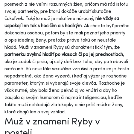
posmech z nie veľmi rozumných žien, pričom má rád istotu
svojej partnerky, pre ktorú dokáže urobiť skutočne
čokoľvek. Takýto muž je relatívne náročný,
nie vždy sa
uspokojí len tak s hocičím a s hocikým
. Ak chcete byť preňho
dokonalou osobou, potom by ste mali poznať jeho priority
a opis ideálnej ženy, pretože práve takú on neustále
hľadá. Muži v znamení Ryby sú charakteristickí tým, že
partnerku zvyknú hladiť po vlasoch či po jej prednostiach
,
ako je zadok či prsia, aj celý deň bez toho, aby potrebovali
niečo iné. Sú neustále sexuálne vzrušiví a preto im je často
nepodstatné, ako žena vyzerá, i keď aj výzor je rozhodne
parameter, ktorým si vyberajú svoje dievča. Rozhodne je
však nutné, aby bola žena pekná aj vo vnútri a aby ho
zaujala aj svojim humorom či najmä inteligenciou, keďže
takíto muži nehľadajú zlatokopky a nie príliš múdre ženy,
ktoré dbajú len o svoj vzhľad.
Muž v znamení Ryby v
posteli