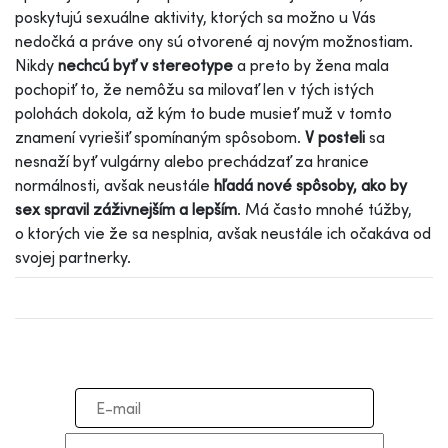
poskytujú sexuálne aktivity, ktorých sa možno u Vás
nedočká a práve ony sú otvorené aj novým možnostiam.
Nikdy
nechcú byť v stereotype
a preto by žena mala
pochopiť to, že nemôžu sa milovať len v tých istých
polohách dokola, až kým to bude musieť muž v tomto
znamení vyriešiť spomínaným spôsobom.
V posteli
sa
nesnaží byť vulgárny alebo prechádzať za hranice
normálnosti, avšak neustále
hľadá nové spôsoby, ako by
sex spravil záživnejším a lepším
. Má často mnohé túžby,
o ktorých vie že sa nesplnia, avšak neustále ich očakáva od
svojej partnerky.