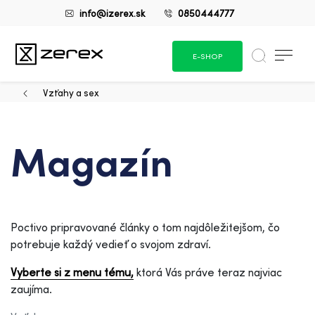
info@izerex.sk
0850444777
E-SHOP
Vzťahy a sex
Magazín
Poctivo pripravované články o tom najdôležitejšom, čo
potrebuje každý vedieť o svojom zdraví.
Vyberte si z menu tému,
ktorá Vás práve teraz najviac
zaujíma.