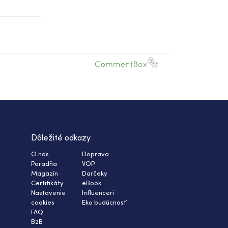
Dôležité odkazy
O nás
Doprava
Poradňa
VOP
Magazín
Darčeky
Certifikáty
eBook
Nastavenie
Influenceri
cookies
Eko budúcnosť
FAQ
B2B