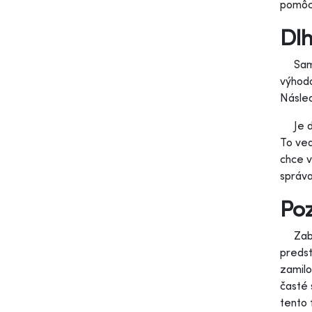
pomôcť
Dlh
Samozr
výhodo
Násled
Je dok
To ved
chce v
správa
Poz
Zabud
predst
zamilo
časté
tento 