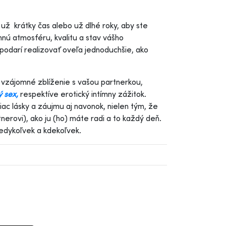
ž krátky čas alebo už dlhé roky, aby ste
nú atmosféru, kvalitu a stav vášho
odarí realizovať oveľa jednoduchšie, ako
 vzájomné zblíženie s vašou partnerkou,
 sex,
respektíve erotický intímny zážitok.
viac lásky a záujmu aj navonok, nielen tým, že
nerovi), ako ju (ho) máte radi a to každý deň.
kedykoľvek a kdekoľvek.