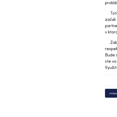
probl
Toto m
začali
partne
v ktor
Zabudn
respek
Bude s
ste vo
Využit
milov