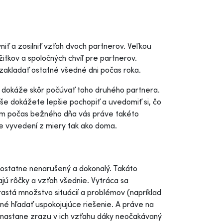
niť a zosilniť vzťah dvoch partnerov. Veľkou
itkov a spoločných chvíľ pre partnerov.
zakladať ostatné všedné dni počas roka.
 dokáže skôr počúvať toho druhého partnera.
e dokážete lepšie pochopiť a uvedomiť si, čo
tom počas bežného dňa vás práve takéto
te vyvedení z miery tak ako doma.
ostatne nenarušený a dokonalý. Takáto
ajú rôčky a vzťah všednie. Vytráca sa
astá množstvo situácií a problémov (napríklad
tné hľadať uspokojujúce riešenie. A práve na
k nastane zrazu v ich vzťahu dáky neočakávaný