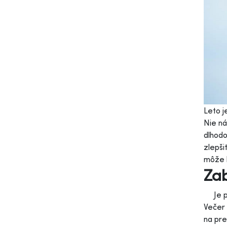
Leto j
Nie ná
dlhodo
zlepši
môže b
Zab
Je pot
Večer 
na pre