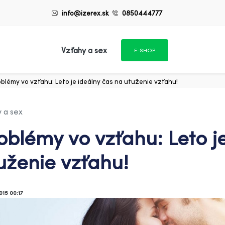
info@izerex.sk
0850444777
Vzťahy a sex
E-SHOP
blémy vo vzťahu: Leto je ideálny čas na utuženie vzťahu!
 a sex
oblémy vo vzťahu: Leto j
uženie vzťahu!
015 00:17