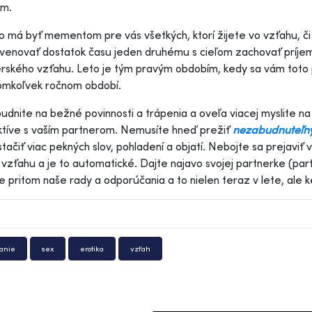
ém.
á byť mementom pre vás všetkých, ktorí žijete vo vzťahu, či u
 venovať dostatok času jeden druhému s cieľom zachovať príjem
rského vzťahu. Leto je tým pravým obdobím, kedy sa vám toto p
omkoľvek ročnom období.
ite na bežné povinnosti a trápenia a oveľa viacej myslite na
tíve s vaším partnerom. Nemusíte hneď prežiť
nezabudnuteľný
tačiť viac pekných slov, pohladení a objatí. Nebojte sa prejaviť 
 vzťahu a je to automatické. Dajte najavo svojej partnerke (part
e pritom naše rady a odporúčania a to nielen teraz v lete, ale 
anie
sex
erotika
vzťah