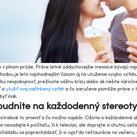
e v plnom prúde. Práve letné oddychovejšie mesiace bývajú na
hodou je leto najvhodnejším časom aj na utuženie svojho vzťah
bú nespokojnosť, prežívate vážnu krízu alebo ak riešite náročn
ť a
utužiť svoj naštrbený vzťah
a čo zaručene pomôže práve v tom
yť inak.
udnite na každodenný stereotyp
rebné to zmeniť a čo možno najskôr. Oživte si každodenné akti
si nesadajte k počítaču, či k televízii, ale doprajte si chutnú v
chádzku sa poprechádzať, či si vyjsť do reštaurácie na večeru, či