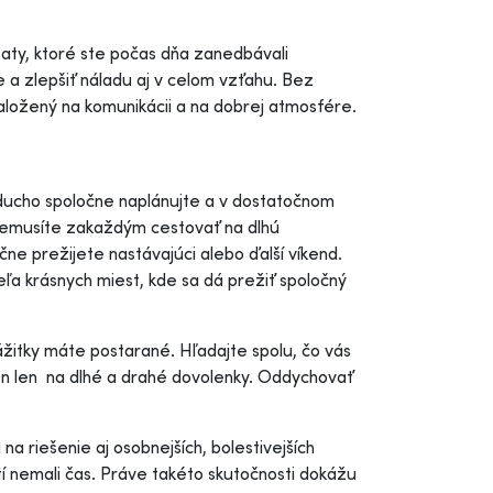
ty, ktoré ste počas dňa zanedbávali
e a zlepšiť náladu aj v celom vzťahu. Bez
založený na komunikácii a na dobrej atmosfére.
oducho spoločne naplánujte a v dostatočnom
, nemusíte zakaždým cestovať na dlhú
očne prežijete nastávajúci alebo ďalší víkend.
eľa krásnych miest, kde sa dá prežiť spoločný
žitky máte postarané. Hľadajte spolu, čo vás
 len len na dlhé a drahé dovolenky. Oddychovať
na riešenie aj osobnejších, bolestivejších
í nemali čas. Práve takéto skutočnosti dokážu