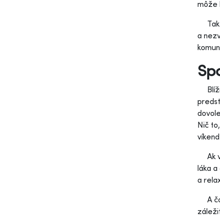
môže 
Takto 
a nezv
komuni
Spo
Blíži 
predst
dovole
Nič to
víkend
Ak vás
láka a
a rela
A čo j
záleži