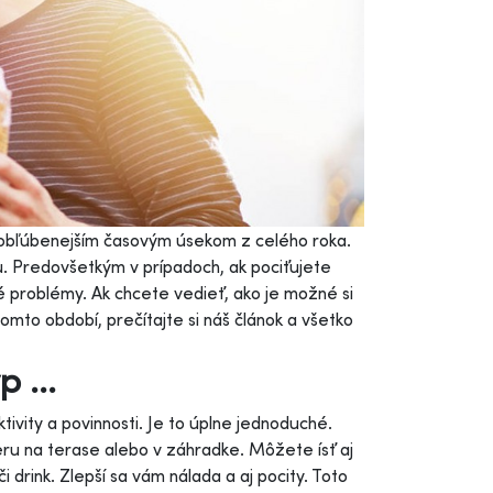
jobľúbenejším časovým úsekom z celého roka.
u. Predovšetkým v prípadoch, ak pociťujete
é problémy. Ak chcete vedieť, ako je možné si
to období, prečítajte si náš článok a všetko
 ...
vity a povinnosti. Je to úplne jednoduché.
ečeru na terase alebo v záhradke. Môžete ísť aj
 drink. Zlepší sa vám nálada a aj pocity. Toto