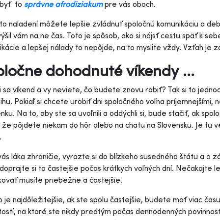
byť to
správne afrodiziakum
pre vás oboch.
naladení môžete lepšie zvládnuť spoločnú komunikáciu a deba
ýšil vám na ne čas. Toto je spôsob, ako si nájsť cestu späť k seb
kácie a lepšej nálady to nepôjde, na to myslite vždy. Vzťah je 
ločne dohodnuté víkendy ...
sa víkend a vy neviete, čo budete znovu robiť? Tak si to jedn
ihu. Pokiaľ si chcete urobiť dni spoločného voľna príjemnejšími
nku. Na to, aby ste sa uvoľnili a oddýchli si, bude stačiť, ak spol
, že pôjdete niekam do hôr alebo na chatu na Slovensku. Je tu v
.
 láka zhraničie, vyrazte si do blízkeho susedného štátu a o zá
 doprajte si to častejšie počas krátkych voľných dní. Nečakajte
xovať musíte priebežne a častejšie.
e najdôležitejšie, ak ste spolu častejšie, budete mať viac času 
tostí, na ktoré ste nikdy predtým počas dennodenných povinnost