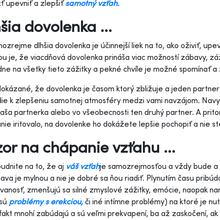
 upevniť a zlepšiť
samotný vzťah.
šia dovolenka ...
ejme dlhšia dovolenka je účinnejší liek na to, ako oživiť, upev
u je, že viacdňová dovolenka prináša viac možností zábavy, záž
ne na všetky tieto zážitky a pekné chvíle je možné spomínať a 
ázané, že dovolenka je časom ktorý zbližuje a jeden partner
ie k zlepšeniu samotnej atmosféry medzi vami navzájom. Navyš
aša partnerka alebo vo všeobecnosti ten druhý partner. A pri
nie iritovalo, na dovolenke ho dokážete lepšie pochopiť a nie s
or na chápanie vzťahu ...
nite na to, že aj
váš vzťah
je samozrejmosťou a vždy bude a 
ava je mylnou a nie je dobré sa ňou riadiť. Plynutím času pribúd
vanosť, zmenšujú sa silné zmyslové zážitky, emócie, naopak nar
 sú
problémy s erekciou,
či iné intímne problémy) na ktoré je nu
fakt mnohí zabúdajú a sú veľmi prekvapení, ba až zaskočení, a