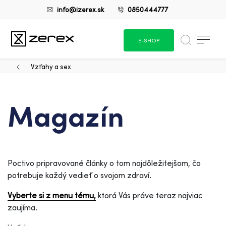
info@izerex.sk
0850444777
E-SHOP
Vzťahy a sex
Magazín
Poctivo pripravované články o tom najdôležitejšom, čo
potrebuje každý vedieť o svojom zdraví.
Vyberte si z menu tému,
ktorá Vás práve teraz najviac
zaujíma.