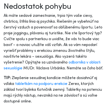
Nedostatok pohybu
Ak máte sedavé zamestnanie, trpia tým vaše cievy,
chrbtica, štíhla línia aj psychika. Riešením je vybehnúť na
čerstvý vzduch a povenovať sa obľúbenému športu. Leto
praje joggingu, plávaniu aj turistike. Nie ste športový typ?
Cvičte spolu s partnerkou a uvidíte, že vás to bude viac
baviť – a naviac utužíte váš vzťah. Ak sa vám nepodarí
vyriešiť problémy s erekciou zmenou životného štýlu,
navštívte lekára – sexuológa. Ako vyzerá takéto
vyšetrenie? Opýtajte sa uznávaného
odborníka v oblasti
sexuológie
MUDr. Václava Urbánka. Nemáte sa čoho báť.
TIP:
Zlepšenie sexuálnej kondície môžete dosiahnúť aj
vďaka
tabletkám na podporu erekcie
Zerex, ktorých
základ tvorí bylinka Kotvičník zemný. Tabletky na potenciu
majú rýchly nástup, nevzniká na ne závislosť a sú voľne
dostupné online.