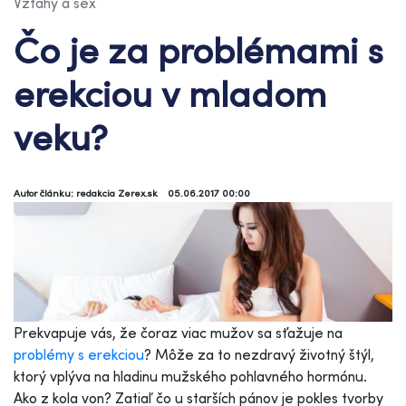
Vzťahy a sex
Čo je za problémami s
erekciou v mladom
veku?
Autor článku: redakcia Zerex.sk
05.06.2017 00:00
Prekvapuje vás, že čoraz viac mužov sa sťažuje na
problémy s erekciou
? Môže za to nezdravý životný štýl,
ktorý vplýva na hladinu mužského pohlavného hormónu.
Ako z kola von? Zatiaľ čo u starších pánov je pokles tvorby