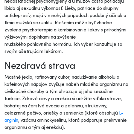
nedostatočnej psychohygieny a u mužov často potláčajú
libido aj sexuálnu výkonnosť. Lieky, patriace do skupiny
antidepresív, majú v mnohých prípadoch podobný účinok a
tlmia mužskú sexualitu. Riešením môže byť vhodne
zvolená psychoterapia a kombinovanie liekov s prírodnými
výživovými doplnkami na zvýšenie
mužského pohlavného hormónu. Ich výber konzultuje so
svojím ošetrujúcim lekárom.
Nezdravá strava
Mastné jedlo, rafinovaný cukor, nadužívanie alkoholu a
kofeínových nápojov zvyšuje nábeh mladého organizmu na
civilizačné choroby a tým ohrozuje aj jeho sexuálne
funkcie. Zdravé cievy a erekciu si udržíte vďaka strave,
bohatej na čerstvé ovocie a zeleninu, strukoviny,
celozrnné pečivo, oriešky a semienka (ktoré obsahujú
L-
arginín
, vzácnu aminokyselinu, ktorá podporuje prekrvenie
organizmu a tým aj erekciu).