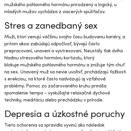
mužského pohlavného hormónu prirodzený a logický, u
mladých mužov vychádza z viacerých spúšťačov.
Stres a zanedbaný sex
Muži, ktorí venujú väčšinu svojho času budovaniu kariéry, a
pritom akosi zabúdajú odpočívať, bývajú často
prepracovaní, unavení a vystresovaní. Neustály tlak dvíha
hladinu stresového hormónu kortizolu, ktorý
blokuje mužského pohlavného hormónu a znižuje tým chuť
na sex. Unavený muž sa nevie uvoľniť, prichádzajú ťažkosti
s erekciou, na ktoré často nadväzujú aj vzťahové
problémy. Pomoc zo začarovaného kruhu prináša
spomalenie tempa – vyskúšajte relaxačné dychové
techniky, meditáciu alebo prechádzku v prírode.
Depresia a úzkostné poruchy
Tieto ochorenia sa spravidla vyvinú ako následok