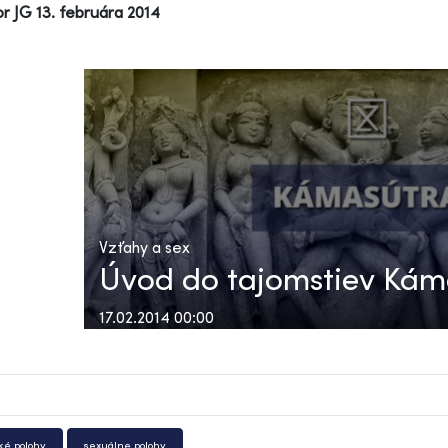
r JG 13. februára 2014
Vzťahy a sex
Úvod do tajomstiev Kám
17.02.2014 00:00
cké polohy
sexuálne polohy