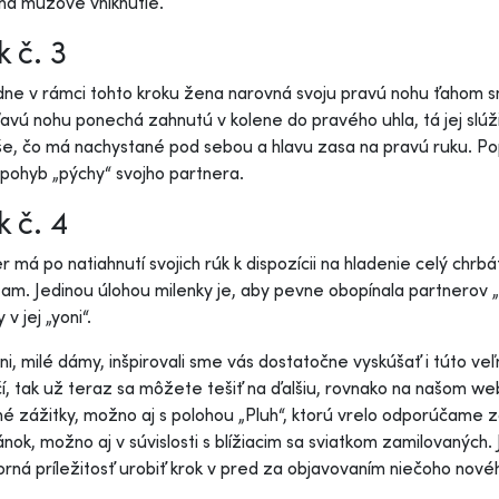
 na mužove vniknutie.
k č. 3
ne v rámci tohto kroku žena narovná svoju pravú nohu ťahom
ľavú nohu ponechá zahnutú v kolene do pravého uhla, tá jej slúži
e, čo má nachystané pod sebou a hlavu zasa na pravú ruku. Popr
pohyb „pýchy“ svojho partnera.
k č. 4
r má po natiahnutí svojich rúk k dispozícii na hladenie celý chr
tam. Jedinou úlohou milenky je, aby pevne obopínala partnerov 
 v jej „yoni“.
áni, milé dámy, inšpirovali sme vás dostatočne vyskúšať i túto v
í, tak už teraz sa môžete tešiť na ďalšiu, rovnako na našom 
né zážitky, možno aj s polohou „Pluh“, ktorú vrelo odporúčame z
nok, možno aj v súvislosti s blížiacim sa sviatkom zamilovaných.
orná príležitosť urobiť krok v pred za objavovaním niečoho nov