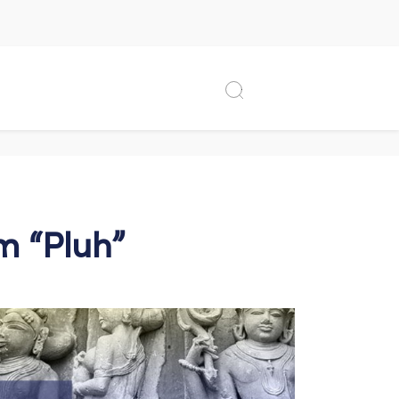
m “Pluh”