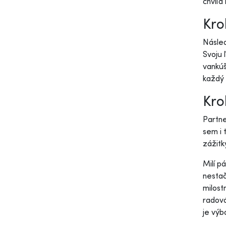
chvíľa
Kro
Násled
Svoju 
vankúš
každý 
Kro
Partne
sem i 
zážitky
Milí p
nestač
milost
radová
je výb