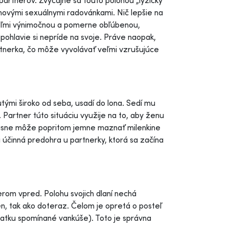
partnerov. Zvyčajne sa touto polohou „lyžičky“
 novými sexuálnymi radovánkami. Nič lepšie na
 veľmi výnimočnou a pomerne obľúbenou,
hlavie si nepríde na svoje. Práve naopak,
rtnerka, čo môže vyvolávať veľmi vzrušujúce
tými široko od seba, usadí do lona. Sedí mu
artner túto situáciu využije na to, aby ženu
účasne môže popritom jemne maznať milenkine
mi účinná predohra u partnerky, ktorá sa začína
erom vpred. Polohu svojich dlaní nechá
n, tak ako doteraz. Čelom je opretá o posteľ
čiatku spomínané vankúše). Toto je správna