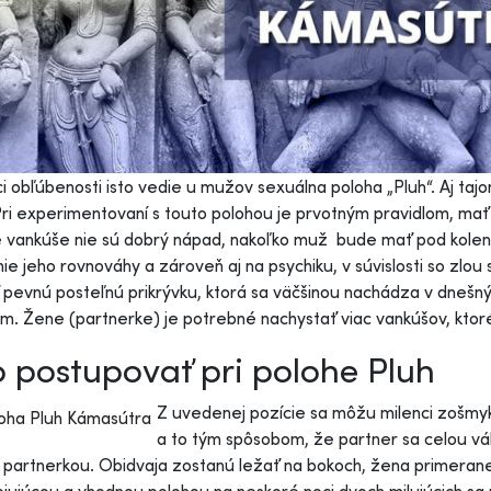
i obľúbenosti isto vedie u mužov sexuálna poloha „Pluh“. Aj tajo
ri experimentovaní s touto polohou je prvotným pravidlom, mať
vankúše nie sú dobrý nápad, nakoľko muž bude mať pod kolenami
ie jeho rovnováhy a zároveň aj na psychiku, v súvislosti so zlou 
 pevnú posteľnú prikrývku, ktorá sa väčšinou nachádza v dnešný
m. Žene (partnerke) je potrebné nachystať viac vankúšov, ktoré 
 postupovať pri polohe Pluh
Z uvedenej pozície sa môžu milenci zošmyk
a to tým spôsobom, že partner sa celou vá
 partnerkou. Obidvaja zostanú ležať na bokoch, žena primeran