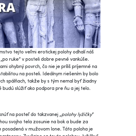
mstvo tejto veľmi erotickej polohy odhalí náš
 „po ruke“ v posteli dobre pevné vankúše.
 ohybný povrch, čo nie je príliš príjemné na
stabilitou na posteli. Ideálnym riešením by bolo
ch spálňach, takže by s tým nemal byť žiadny
budú slúžiť ako podpora pre ňu a jej telo.
núť na posteľ do takzvanej „
polohy lyžičky
“
hou svojho tela zosunie na bok a bude za
e posadená v mužovom lone. Táto poloha je