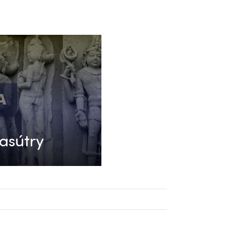
asútry