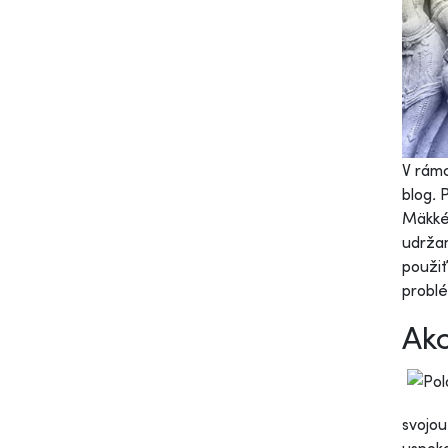
V rámc
blog
.
P
Mäkké 
udržan
použiť
problé
Ako
svojou