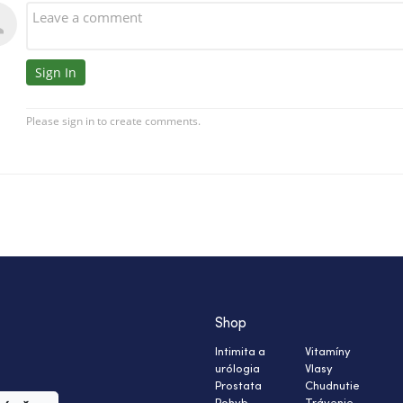
Shop
Intimita a
Vitamíny
urólogia
Vlasy
Prostata
Chudnutie
Pohyb
Trávenie