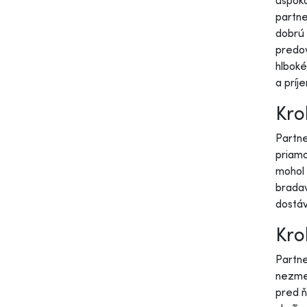
uspoko
partne
dobrú 
predov
hlboké
a príj
Krok
Partne
priamo
mohol 
bradav
dostá
Kro
Partne
nezmen
pred ň