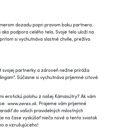
 smerom dozadu popri pravom boku partnera.
 ako podpora celého tela. Svoje telo uloží na
itom si vychutnáva slastné chvíle, prežíva
bát svojej partnerky a zároveň nežne priráža
„lingam“. Súčasne si vychutnáva príjemné citové
eľmi erotickú polohu z našej Kámasútry? Ak vám
webe
www.zerex.sk
. Prajeme vám príjemné
aradiť do vašich pravidelných milostných
 Je na čase vyskúšať niečo nové a tento sviatok
ého a vzrušujúceho!