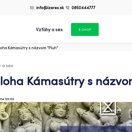
info@izerex.sk
0850444777
Vzťahy a sex
E-SHOP
loha Kámasútry s názvom “Pluh”
 a sex
loha Kámasútry s názvo
014 00:00