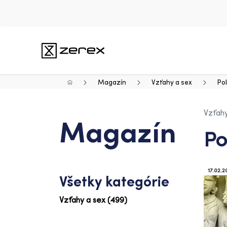
Magazín
Vzťahy a sex
Po
Vzťahy
Magazín
Po
17.02.2
Všetky kategórie
Vzťahy a sex (499)