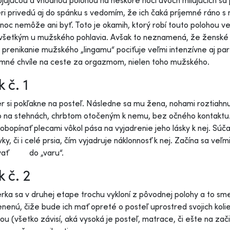
jujúcou a vhodnou polohou na neskoré noci dvoch milujúcich sa 
ri privedú aj do spánku s vedomím, že ich čaká príjemné ráno s
noc nemôže ani byť. Toto je okamih, ktorý robí touto polohou
šetkým u mužského pohlavia. Avšak to neznamená, že ženské po
 prenikanie mužského „lingamu“ pociťuje veľmi intenzívne aj pa
emné chvíle na ceste za orgazmom, nielen toho mužského.
 č. 1
r si pokľakne na posteľ. Následne sa mu žena, nohami roztiahnu
 na stehnách, chrbtom otočeným k nemu, bez očného kontaktu. P
obopínať plecami vôkol pása na vyjadrenie jeho lásky k nej. S
ky, či i celé prsia, čím vyjadruje náklonnosť k nej. Začína sa veľ
vať do „varu“.
k č. 2
rka sa v druhej etape trochu vykloní z pôvodnej polohy a to sm
enú, čiže bude ich mať opreté o posteľ uprostred svojich kolie
ou (všetko závisí, aká vysoká je posteľ, matrace, či ešte na za