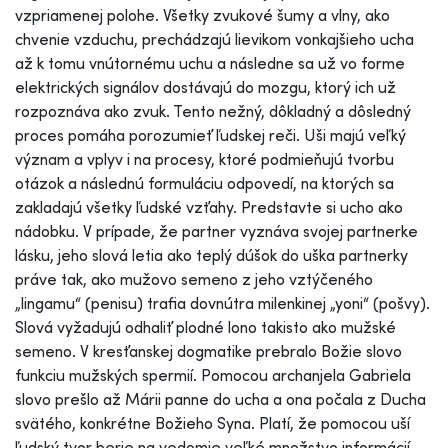
vzpriamenej polohe. Všetky zvukové šumy a vlny, ako
chvenie vzduchu, prechádzajú lievikom vonkajšieho ucha
až k tomu vnútornému uchu a následne sa už vo forme
elektrických signálov dostávajú do mozgu, ktorý ich už
rozpoznáva ako zvuk. Tento nežný, dôkladný a dôsledný
proces pomáha porozumieť ľudskej reči. Uši majú veľký
význam a vplyv i na procesy, ktoré podmieňujú tvorbu
otázok a následnú formuláciu odpovedí, na ktorých sa
zakladajú všetky ľudské vzťahy. Predstavte si ucho ako
nádobku. V prípade, že partner vyznáva svojej partnerke
lásku, jeho slová letia ako teplý dúšok do uška partnerky
práve tak, ako mužovo semeno z jeho vztýčeného
„lingamu“ (penisu) trafia dovnútra milenkinej „yoni“ (pošvy).
Slová vyžadujú odhaliť plodné lono takisto ako mužské
semeno. V kresťanskej dogmatike prebralo Božie slovo
funkciu mužských spermií. Pomocou archanjela Gabriela
slovo prešlo až Márii panne do ucha a ona počala z Ducha
svätého, konkrétne Božieho Syna. Platí, že pomocou uší
ľudský tvor berie na vedomie veľké množstvo informácií