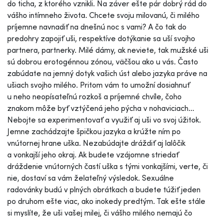
do ticha, z ktorého vznikli. Na záver ešte pár dobrý rád do
vášho intímneho života. Chcete svoju milovanú, či milého
príjemne navnadiť na dnešnú noc s vami? A čo tak do
predohry zapojiť uši, respektíve dotýkanie sa uší svojho
partnera, partnerky. Milé dámy, ak neviete, tak mužské uši
sú dobrou erotogénnou zónou, väčšou ako u vás. Často
zabúdate na jemný dotyk vašich úst alebo jazyka práve na
ušiach svojho milého. Pritom vám to umožní dosiahnuť
u neho neopísateľnú rozkoš a príjemné chvíle, čoho
znakom môže byť vztýčená jeho pýcha v nohaviciach...
Nebojte sa experimentovať a využiť aj uši vo svoj úžitok.
Jemne zachádzajte špičkou jazyka a krúžte ním po
vnútornej hrane uška. Nezabúdajte dráždiť aj lalôčik
a vonkajší jeho okraj. Ak budete vzájomne striedať
dráždenie vnútorných častí uška s tými vonkajšími, verte, či
nie, dostaví sa vám želateľný výsledok. Sexuálne
radovánky budú v plných obrátkach a budete túžiť jeden
po druhom ešte viac, ako inokedy predtým. Tak ešte stále
si myslíte, že uši vašej milej, či vášho milého nemajú čo