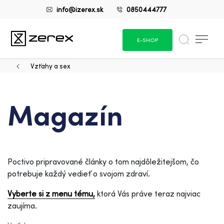
info@izerex.sk
0850444777
E-SHOP
Vzťahy a sex
Magazín
Poctivo pripravované články o tom najdôležitejšom, čo
potrebuje každý vedieť o svojom zdraví.
Vyberte si z menu tému,
ktorá Vás práve teraz najviac
zaujíma.