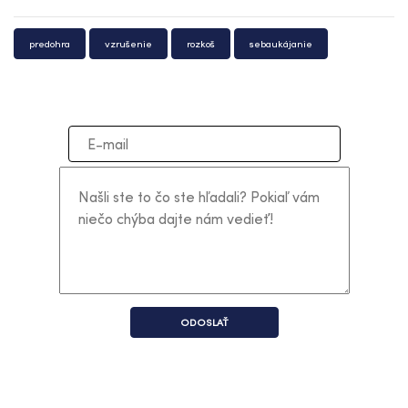
predohra
vzrušenie
rozkoš
sebaukájanie
ODOSLAŤ