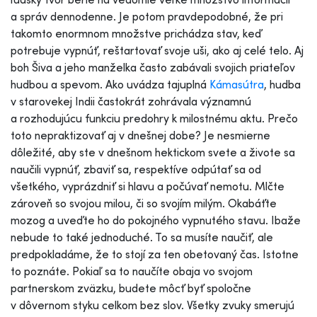
a správ dennodenne. Je potom pravdepodobné, že pri
takomto enormnom množstve prichádza stav, keď
potrebuje vypnúť, reštartovať svoje uši, ako aj celé telo. Aj
boh Šiva a jeho manželka často zabávali svojich priateľov
hudbou a spevom. Ako uvádza tajuplná
Kámasútra
, hudba
v starovekej Indii častokrát zohrávala významnú
a rozhodujúcu funkciu predohry k milostnému aktu. Prečo
toto nepraktizovať aj v dnešnej dobe? Je nesmierne
dôležité, aby ste v dnešnom hektickom svete a živote sa
naučili vypnúť, zbaviť sa, respektíve odpútať sa od
všetkého, vyprázdniť si hlavu a počúvať nemotu. Mlčte
zároveň so svojou milou, či so svojím milým. Okabáťte
mozog a uveďte ho do pokojného vypnutého stavu. Ibaže
nebude to také jednoduché. To sa musíte naučiť, ale
predpokladáme, že to stojí za ten obetovaný čas. Istotne
to poznáte. Pokiaľ sa to naučíte obaja vo svojom
partnerskom zväzku, budete môcť byť spoločne
v dôvernom styku celkom bez slov. Všetky zvuky smerujú