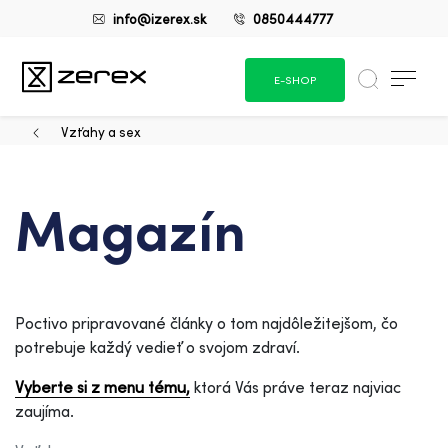
info@izerex.sk
0850444777
E-SHOP
Vzťahy a sex
Magazín
Poctivo pripravované články o tom najdôležitejšom, čo
potrebuje každý vedieť o svojom zdraví.
Vyberte si z menu tému,
ktorá Vás práve teraz najviac
zaujíma.