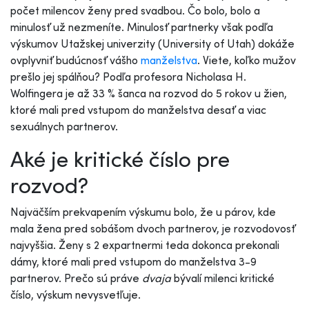
počet milencov ženy pred svadbou.
Čo bolo, bolo a
minulosť už nezmeníte. Minulosť partnerky však podľa
výskumov Utažskej univerzity (University of Utah) dokáže
ovplyvniť budúcnosť vášho
manželstva
. Viete, koľko mužov
prešlo jej spálňou?
Podľa profesora Nicholasa H.
Wolfingera je až 33 % šanca na rozvod do 5 rokov u žien,
ktoré mali pred vstupom do manželstva desať a viac
sexuálnych partnerov.
Aké je kritické číslo pre
rozvod?
Najväčším prekvapením výskumu bolo, že u párov, kde
mala žena pred sobášom dvoch partnerov, je rozvodovosť
najvyššia. Ženy s 2 expartnermi teda dokonca prekonali
dámy, ktoré mali pred vstupom do manželstva 3-9
partnerov. Prečo sú práve
dvaja
bývalí milenci kritické
číslo, výskum nevysvetľuje.