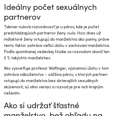
Ideálny počet sexuálnych
partnerov
Takmer nulová rozvodovosť je u párov, kde je počet
predchádzajúcich partnerov ženy
nula
. Hoci dnes už
máloktoré ženy vstupujú do manželstva ako panny, práve
tento faktor zohráva veľkú úlohu v zachovaní manželstva.
Podľa spomínanej vedeckej štúdie sa rozvodom skončí len
5 % takýchto manželstiev.
Ako vysvetľuje profesor Wolfinger, významnú úlohu v tom
zohráva náboženstvo – väčšina párov, v ktorých partneri
vstupujú do manželstva bez doterajších sexuálnych
skúseností, sú silno veriaci a rozvod je pre nich krajným
riešením.
Ako si udržať šťastné
manželstvo, bež ohľadu na