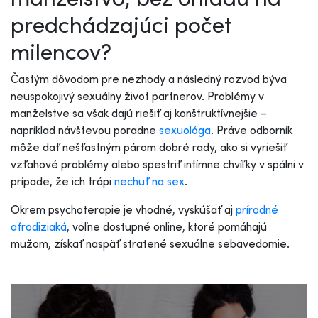
predchádzajúci počet
milencov?
Častým dôvodom pre nezhody a následný rozvod býva
neuspokojivý sexuálny život partnerov. Problémy v
manželstve sa však dajú riešiť aj konštruktívnejšie –
napríklad
návštevou poradne
sexuológa
. Práve odborník
môže dať nešťastným párom dobré rady, ako si vyriešiť
vzťahové problémy alebo spestriť intímne chvíľky v spálni v
prípade, že ich trápi
nechuť na sex
.
Okrem psychoterapie je vhodné, vyskúšať aj
prírodné
afrodiziaká
, voľne dostupné online
, ktoré pomáhajú
mužom, získať naspäť stratené sexuálne sebavedomie.