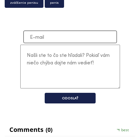
zväčšenie penisu
penis
ODOSLAŤ