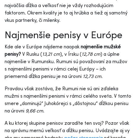
najväčšia dĺžka a veľkosť nie je vždy rozhodujúcim
faktorom. Okrem kvality je to aj hrúbka a tiež aj samotný
vkus partnerky, či milenky.
Najmenšie penisy v Európe
Kde ale v Európe nájdeme naopak
najmenšie mužské
penisy?
V Rusku (
13,21 cm
), v Írsku (
12,78 cm
) a úplne
najmenšie v Rumunsku. Rumuni sú považovaní za mužov
s najmenšími penismi v rámci celej Európy – ich
priemerná dĺžka penisu je na úrovni
12,73 cm
.
Pravdou však zostáva, že Rumuni nie sú ani zďaleka
mužmi s najmenšími penismi v rámci celého sveta. V tomto
smere „dominujú“ Juhokórejci s „dôstojnou“ dĺžkou penisu
na úrovni
9,66 cm
.
A ku ktorej skupine penisov zaradíte ten svoj? Pozor však
na správnu mernú veľkosť a dĺžku penisu. Uvádzajte aj vy
ako my namerané hodnoty
počas stoporenia
od koreňa