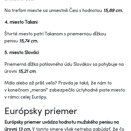
Na treťom mieste sa umiestnili Česi s hodnotou
15,89 cm.
4. miesto Taliani
Štvrté miesto patrí Talianom s priemernou dĺžkou
penisu
15,74 cm.
5. miesto Slováci
Priemerná dĺžka pohlavného údu Slovákov sa pohybuje na
úrovni
15,21 cm
.
Málo alebo až príliš veľa? Pravda je taká, že nám to
v konečnom „meraní“ zabezpečilo úctyhodné piate miesto
v rámci celej Európy.
Európsky priemer
Európsky priemer uvádza hodnotu mužského penisu na
úrovni
13 cm.
V tomto smere však netreba zabúdať, že čo