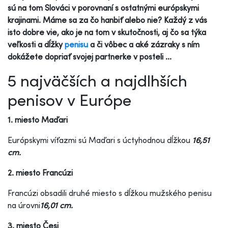
sú na tom Slováci v porovnaní s ostatnými európskymi
krajinami. Máme sa za čo hanbiť alebo nie? Každý z vás
isto dobre vie, ako je na tom v skutočnosti, aj čo sa týka
veľkosti a dĺžky
penisu
a či vôbec a aké zázraky s ním
dokážete dopriať svojej partnerke v posteli ...
5 najväčších a najdlhších
penisov v Európe
1. miesto Maďari
Európskymi víťazmi sú Maďari s úctyhodnou dĺžkou
16,51
cm.
2. miesto Francúzi
Francúzi obsadili druhé miesto s dĺžkou mužského penisu
na úrovni
16,01 cm.
3. miesto Česi