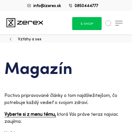
info@izerex.sk
0850444777
E-SHOP
Vzťahy a sex
Magazín
Poctivo pripravované články o tom najdôležitejšom, čo
potrebuje každý vedieť o svojom zdraví.
Vyberte si z menu tému,
ktorá Vás práve teraz najviac
zaujíma.