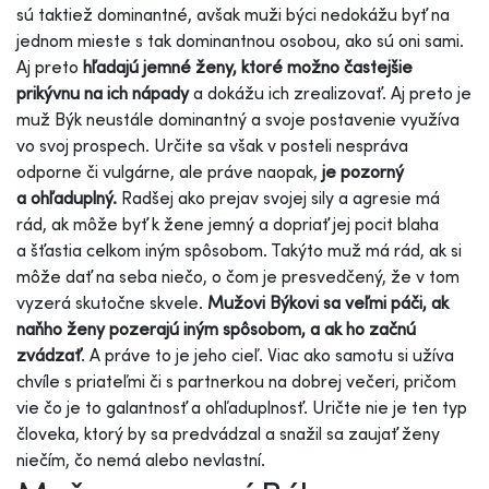
sú taktiež dominantné, avšak muži býci nedokážu byť na
jednom mieste s tak dominantnou osobou, ako sú oni sami.
Aj preto
hľadajú jemné ženy, ktoré možno častejšie
prikývnu na ich nápady
a dokážu ich zrealizovať. Aj preto je
muž Býk neustále dominantný a svoje postavenie využíva
vo svoj prospech. Určite sa však v posteli nespráva
odporne či vulgárne, ale práve naopak,
je pozorný
a ohľaduplný.
Radšej ako prejav svojej sily a agresie má
rád, ak môže byť k žene jemný a dopriať jej pocit blaha
a šťastia celkom iným spôsobom. Takýto muž má rád, ak si
môže dať na seba niečo, o čom je presvedčený, že v tom
vyzerá skutočne skvele.
Mužovi Býkovi sa veľmi páči, ak
naňho ženy pozerajú iným spôsobom, a ak ho začnú
zvádzať
. A práve to je jeho cieľ. Viac ako samotu si užíva
chvíle s priateľmi či s partnerkou na dobrej večeri, pričom
vie čo je to galantnosť a ohľaduplnosť. Uričte nie je ten typ
človeka, ktorý by sa predvádzal a snažil sa zaujať ženy
niečím, čo nemá alebo nevlastní.