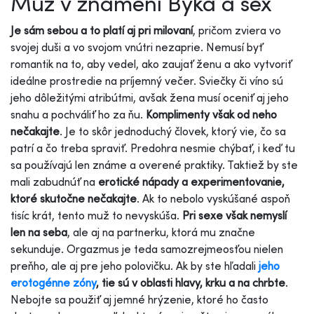
Muž v znamení Býka a sex
Je sám sebou a to platí aj pri milovaní
, pričom zviera vo
svojej duši a vo svojom vnútri nezaprie. Nemusí byť
romantik na to, aby vedel, ako zaujať ženu a ako vytvoriť
ideálne prostredie na príjemný večer. Sviečky či víno sú
jeho dôležitými atribútmi, avšak žena musí oceniť aj jeho
snahu a pochváliť ho za ňu.
Komplimenty však od neho
nečakajte
. Je to skôr jednoduchý človek, ktorý vie, čo sa
patrí a čo treba spraviť. Predohra nesmie chýbať, i keď tu
sa používajú len známe a overené praktiky. Taktiež by ste
mali zabudnúť na
erotické nápady a experimentovanie,
ktoré skutočne nečakajte
. Ak to nebolo vyskúšané aspoň
tisíc krát, tento muž to nevyskúša.
Pri sexe však nemyslí
len na seba
, ale aj na partnerku, ktorá mu značne
sekunduje. Orgazmus je teda samozrejmeosťou nielen
preňho, ale aj pre jeho polovičku. Ak by ste hľadali
jeho
erotogénne zóny
, tie sú v oblasti hlavy, krku a na chrbte
.
Nebojte sa použiť aj jemné hrýzenie, ktoré ho často