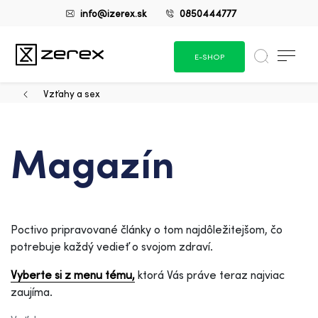
info@izerex.sk
0850444777
E-SHOP
Vzťahy a sex
Magazín
Poctivo pripravované články o tom najdôležitejšom, čo
potrebuje každý vedieť o svojom zdraví.
Vyberte si z menu tému,
ktorá Vás práve teraz najviac
zaujíma.