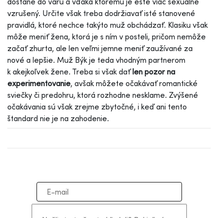
dostane do varu a vďaka ktorému je ešte viac sexuálne
vzrušený. Určite však treba dodržiavať isté stanovené
pravidlá, ktoré nechce takýto muž obchádzať. Klasiku však
môže meniť žena, ktorá je s ním v posteli, pričom nemôže
začať zhurta, ale len veľmi jemne meniť zaužívané za
nové a lepšie. Muž Býk je teda vhodným partnerom
k akejkoľvek žene. Treba si však dať
len pozor na
experimentovanie
, avšak môžete očakávať romantické
sviečky či predohru, ktorá rozhodne nesklame. Zvýšené
očakávania sú však zrejme zbytočné, i keď ani tento
štandard nie je na zahodenie.