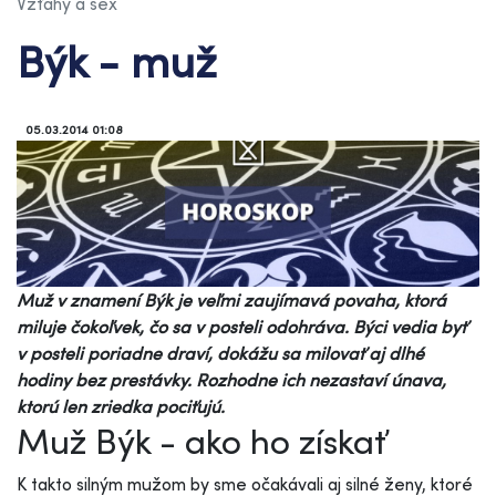
Vzťahy a sex
Býk - muž
05.03.2014 01:08
Muž v znamení Býk je veľmi zaujímavá povaha, ktorá
miluje čokoľvek, čo sa v posteli odohráva. Býci vedia byť
v posteli poriadne draví, dokážu sa milovať aj dlhé
hodiny bez prestávky. Rozhodne ich nezastaví únava,
ktorú len zriedka pociťujú.
Muž Býk - ako ho získať
K takto silným mužom by sme očakávali aj silné ženy, ktoré