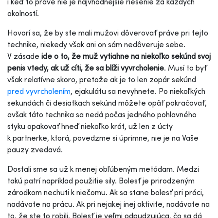
i keď to práve nie je najvhodnejšie riešenie za každých
okolností.
Hovorí sa, že by ste mali mužovi dôverovať práve pri tejto
technike, niekedy však ani on sám nedôveruje sebe.
V zásade
ide o to, že muž vytiahne na niekoľko sekúnd svoj
penis vtedy, ak už cíti, že sa blíži vyvrcholenie
. Musí to byť
však relatívne skoro, pretože ak je to len zopár sekúnd
pred vyvrcholením
, ejakulátu sa nevyhnete. Po niekoľkých
sekundách či desiatkach sekúnd môžete opäť pokračovať,
avšak táto technika sa nedá počas jedného pohlavného
styku opakovať hneď niekoľko krát, už len z úcty
k partnerke, ktorá, povedzme si úprimne, nie je na Vaše
pauzy zvedavá.
Dostali sme sa už k menej obľúbeným metódam. Medzi
takú patrí napríklad použitie sily. Bolesť je prirodzeným
zárodkom nechuti k niečomu. Ak sa stane bolesť pri práci,
nadávate na prácu. Ak pri nejakej inej aktivite, nadávate na
to, že ste to robili. Bolesť je veľmi odpudzujúca, čo sa dá