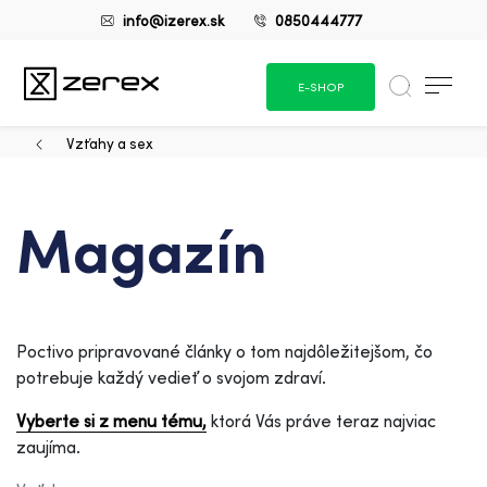
info@izerex.sk
0850444777
E-SHOP
Vzťahy a sex
Magazín
Poctivo pripravované články o tom najdôležitejšom, čo
potrebuje každý vedieť o svojom zdraví.
Vyberte si z menu tému,
ktorá Vás práve teraz najviac
zaujíma.