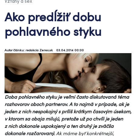
Vzťahy a sex
Ako predĺžiť dobu
pohlavného styku
Autor článku: redakcia Zerex.sk
03.04.2014 00:00
Doba pohlavného styku je veľmi často diskutovaná téma
rozhovorov oboch partnerov. A to najmä v prípade, ak je
jeden z nich nespokojný s príliš krátkym časovým úsekom,
v ktorom sa obaja milujú, pretože už po chvíli je jeden
z nich dokonale uspokojený a ten druhý je zväčša
dokonale rozčarovaný.
Ak máme byť konkrétnejší,