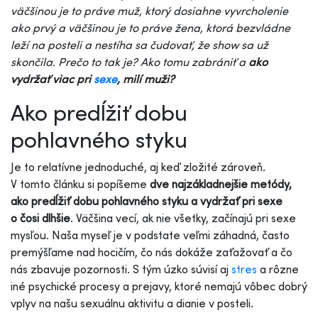
väčšinou je to práve muž, ktorý dosiahne vyvrcholenie
ako prvý a väčšinou je to práve žena, ktorá bezvládne
leží na posteli a nestíha sa čudovať, že show sa už
skončila. Prečo to tak je? Ako tomu zabrániť a
ako
vydržať viac pri
sexe
, milí muži?
Ako predĺžiť dobu
pohlavného styku
Je to relatívne jednoduché, aj keď zložité zároveň.
V tomto článku si popíšeme
dve najzákladnejšie metódy,
ako predĺžiť dobu pohlavného styku a vydržať pri sexe
o čosi dlhšie
. Väčšina vecí, ak nie všetky, začínajú pri sexe
mysľou. Naša myseľ je v podstate veľmi záhadná, často
premýšľame nad hocičím, čo nás dokáže zaťažovať a čo
nás zbavuje pozornosti. S tým úzko súvisí aj
stres
a rôzne
iné psychické procesy a prejavy, ktoré nemajú vôbec dobrý
vplyv na našu sexuálnu aktivitu a dianie v posteli.