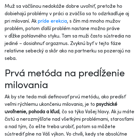
Muž sa väčšinou nedokáže dobre uvoľniť, pretože ho
dobiehajú problémy v práci a zväčša sa to odzrkadľuje aj
pri milovaní. Ak
príde erekcia
, s čím má mnoho mužov
problém, potom ďalší problém nastane možno práve
v dĺžke pohlavného styku. Tam sa muži často sústredia na
jediné – dosiahnuť orgazmus. Zvyknú byť v tejto fáze
relatívne sebecký a skôr ako na partnerku sa pozerajú na
seba.
Prvá metóda na predĺženie
milovania
Ak by ste teda mali definovať prvú metódu, ako predísť
veľmi rýchlemu ukončeniu milovania, je to
psychické
uvoľnenie, pohoda a kľud
, čo sa týka Vašej hlavy. Ak ju máte
čistú a nerozmýšľate nad všetkými problémami, starosťami
a nad tým, čo ešte treba urobiť, potom sa môžete
sústrediť plne na Váš výkon. Vo chvíli, kedy ste absolútne