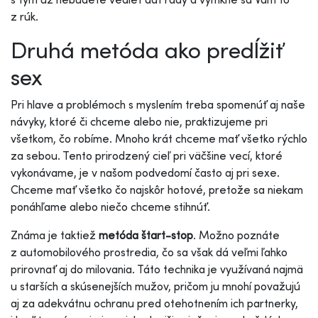
z rúk.
Druhá metóda ako predĺžiť
sex
Pri hlave a problémoch s myslením treba spomenúť aj naše
návyky, ktoré či chceme alebo nie, praktizujeme pri
všetkom, čo robíme. Mnoho krát chceme mať všetko rýchlo
za sebou. Tento prirodzený cieľ pri väčšine vecí, ktoré
vykonávame, je v našom podvedomí často aj pri sexe.
Chceme mať všetko čo najskôr hotové, pretože sa niekam
ponáhľame alebo niečo chceme stihnúť.
Známa je taktiež
metóda štart-stop
. Možno poznáte
z automobilového prostredia, čo sa však dá veľmi ľahko
prirovnať aj do milovania. Táto technika je využívaná najmä
u starších a skúsenejších mužov, pričom ju mnohí považujú
aj za adekvátnu ochranu pred otehotnením ich partnerky,