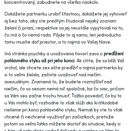
koncentrovaný, zabudnete na všetko naokolo.
Dokážete partnerku urobiť šťastnou, dokážete jej vyhovieť
aj bez toho, aby ste predtým študovali nejaký zoznam
želaní či prianí, respektíve sa jej neustále vypytovali na to,
čo má a čo nemá rada. Pôjde to aj samo, len jednoducho
tomu musíte dať priestor, a to najmä vo Vašej hlave.
Iná stránka psychiky a uvažovania hovorí zasa o
predĺžení
pohlavného styku až pri jeho konci
. Ak cítite, že sa blíži Váš
vrchol, ale chcete sex ešte predĺžiť a najmä partnerka by
si to veľmi želala, začnite uvažovať nad niečím
asexuálnym. Znamená to, že budete rozmýšľať nad
niečím, čo so sexom nemá nič spoločné, ba čo viac, pričom
sa Vám sex začne trochu hnusiť. Ťažko povedať, čo by to
u Vás mohlo byť, rozhodne to však slúži ako krátkodobé
riešenie pri konci pohlavného styku. Nemali by ste to však
chcené či nechcené využívať pri začiatkoch, pretože
potom sa veľmi ľahko môžete dostať do situácie, kedy si
s tým už nebudete vedieť dať rady a vymkne sa Vám to