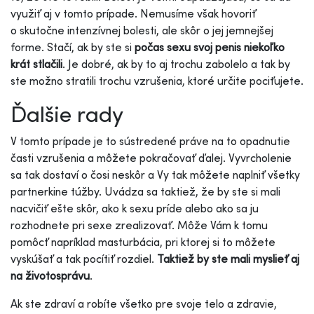
využiť aj v tomto prípade. Nemusíme však hovoriť
o skutočne intenzívnej bolesti, ale skôr o jej jemnejšej
forme. Stačí, ak by ste si
počas sexu svoj penis niekoľko
krát stlačili
. Je dobré, ak by to aj trochu zabolelo a tak by
ste možno stratili trochu vzrušenia, ktoré určite pociťujete.
Ďalšie rady
V tomto prípade je to sústredené práve na to opadnutie
časti vzrušenia a môžete pokračovať ďalej. Vyvrcholenie
sa tak dostaví o čosi neskôr a Vy tak môžete naplniť všetky
partnerkine túžby. Uvádza sa taktiež, že by ste si mali
nacvičiť ešte skôr, ako k sexu príde alebo ako sa ju
rozhodnete pri sexe zrealizovať. Môže Vám k tomu
pomôcť napríklad masturbácia, pri ktorej si to môžete
vyskúšať a tak pocítiť rozdiel.
Taktiež by ste mali myslieť aj
na životosprávu
.
Ak ste zdraví a robíte všetko pre svoje telo a zdravie,