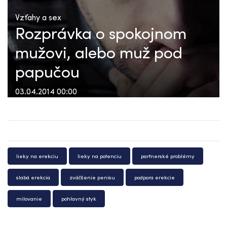
Vzťahy a sex
Rozprávka o spokojnom
mužovi, alebo muž pod
papučou
03.04.2014 00:00
lieky na erekciu
lieky na potenciu
partnerské problémy
slabá erekcia
zväčšenie penisu
podpora erekcie
milovanie
pohlavný styk