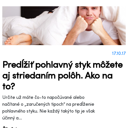
17.10.17
Predĺžiť pohlavný styk môžete
aj striedaním polôh. Ako na
to?
Určite už máte čo-to napočúvané alebo
načítané o „zaručených tipoch“ na predĺženie
pohlavného styku. Nie každý takýto tip je však
účinný a...