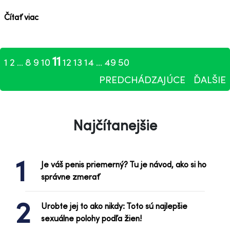
Čítať viac
11
1
2
8
9
10
12
13
14
49
50
...
...
PREDCHÁDZAJÚCE
ĎALŠIE
Najčítanejšie
1
Je váš penis priemerný? Tu je návod, ako si ho
správne zmerať
2
Urobte jej to ako nikdy: Toto sú najlepšie
sexuálne polohy podľa žien!