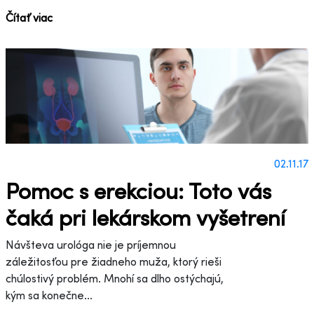
Čítať viac
02.11.17
Pomoc s erekciou: Toto vás
čaká pri lekárskom vyšetrení
Návšteva urológa nie je príjemnou
záležitosťou pre žiadneho muža, ktorý rieši
chúlostivý problém. Mnohí sa dlho ostýchajú,
kým sa konečne...