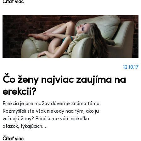
Čítať viac
12.10.17
Čo ženy najviac zaujíma na
erekcii?
Erekcia je pre mužov dôverne známa téma.
Rozmýšľali ste však niekedy nad tým, ako ju
vnímajú ženy? Prinášame vám niekoľko
otázok, týkajúcich...
Čítať viac