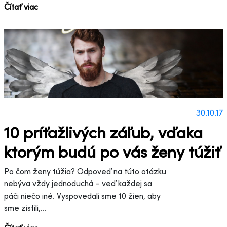
Čítať viac
30.10.17
10 príťažlivých záľub, vďaka
ktorým budú po vás ženy túžiť
Po čom ženy túžia? Odpoveď na túto otázku
nebýva vždy jednoduchá – veď každej sa
páči niečo iné. Vyspovedali sme 10 žien, aby
sme zistili,...