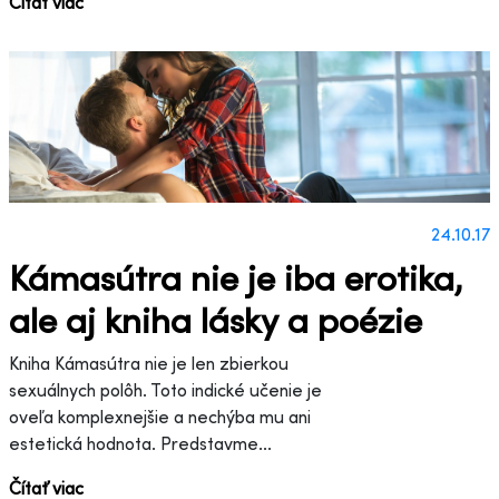
Čítať viac
24.10.17
Kámasútra nie je iba erotika,
ale aj kniha lásky a poézie
Kniha Kámasútra nie je len zbierkou
sexuálnych polôh. Toto indické učenie je
oveľa komplexnejšie a nechýba mu ani
estetická hodnota. Predstavme...
Čítať viac