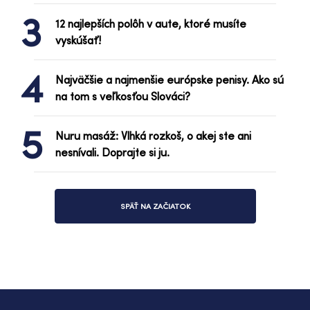
3
12 najlepších polôh v aute, ktoré musíte
vyskúšať!
4
Najväčšie a najmenšie európske penisy. Ako sú
na tom s veľkosťou Slováci?
5
Nuru masáž: Vlhká rozkoš, o akej ste ani
nesnívali. Doprajte si ju.
SPÄŤ NA ZAČIATOK