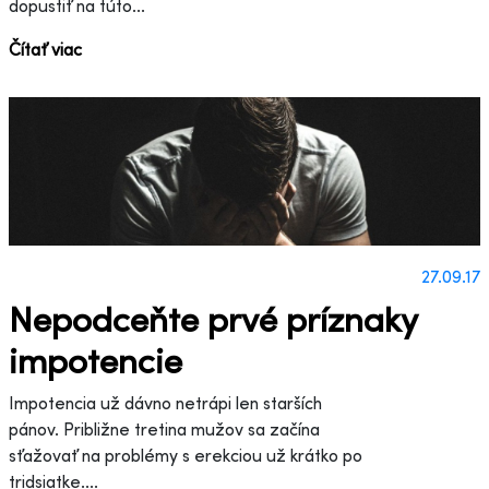
dopustiť na túto...
Čítať viac
27.09.17
Nepodceňte prvé príznaky
impotencie
Impotencia už dávno netrápi len starších
pánov. Približne tretina mužov sa začína
sťažovať na problémy s erekciou už krátko po
tridsiatke....