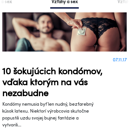
 a sex
Vzťahy a sex
Vzťah
07.11.17
10 šokujúcich kondómov,
vďaka ktorým na vás
nezabudne
Kondómy nemusia byť len nudný, bezfarebný
kúsok latexu. Niektorí výrobcovia skutočne
popustili uzdu svojej bujnej fantázie a
vytvorili...